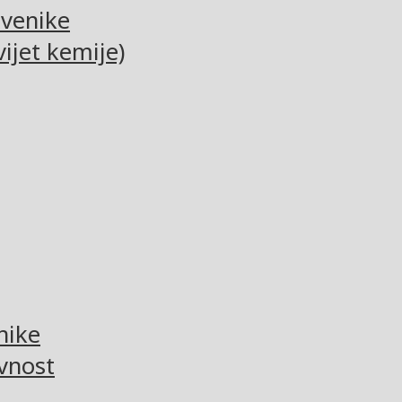
tvenike
ijet kemije)
nike
vnost