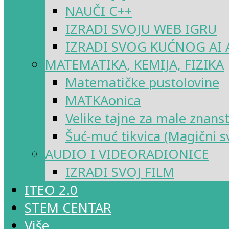
NAUČI C++
IZRADI SVOJU WEB IGRU
IZRADI SVOG KUĆNOG AI 
MATEMATIKA, KEMIJA, FIZIKA
Matematičke pustolovine
MATKAonica
Velike tajne za male znans
Šuć-muć tikvica (Magični sv
AUDIO I VIDEORADIONICE
IZRADI SVOJ FILM
ITEO 2.0
STEM CENTAR
Više…