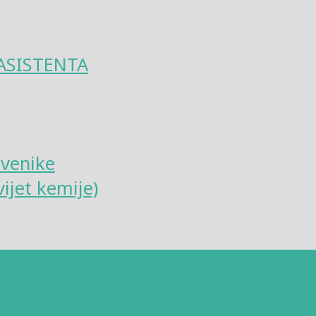
ASISTENTA
tvenike
ijet kemije)