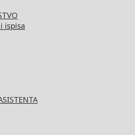
STVO
 ispisa
ASISTENTA