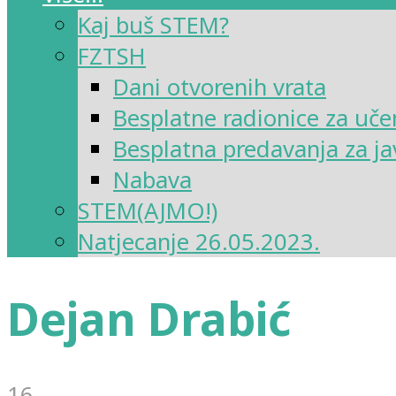
Kaj buš STEM?
FZTSH
Dani otvorenih vrata
Besplatne radionice za uče
Besplatna predavanja za ja
Nabava
STEM(AJMO!)
Natjecanje 26.05.2023.
Dejan Drabić
16