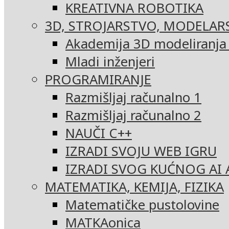
KREATIVNA ROBOTIKA
3D, STROJARSTVO, MODELAR
Akademija 3D modeliranja i
Mladi inženjeri
PROGRAMIRANJE
Razmišljaj računalno 1
Razmišljaj računalno 2
NAUČI C++
IZRADI SVOJU WEB IGRU
IZRADI SVOG KUĆNOG AI 
MATEMATIKA, KEMIJA, FIZIKA
Matematičke pustolovine
MATKAonica