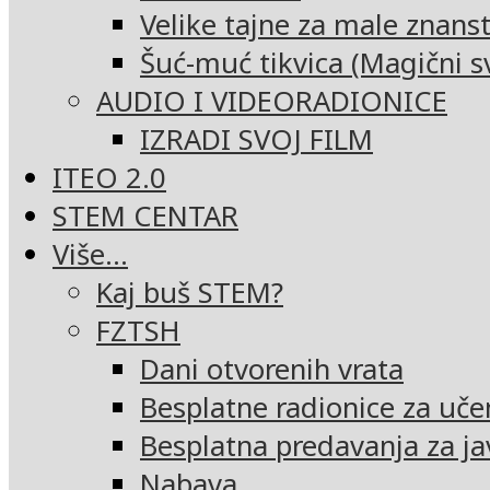
Velike tajne za male znans
Šuć-muć tikvica (Magični sv
AUDIO I VIDEORADIONICE
IZRADI SVOJ FILM
ITEO 2.0
STEM CENTAR
Više…
Kaj buš STEM?
FZTSH
Dani otvorenih vrata
Besplatne radionice za uče
Besplatna predavanja za ja
Nabava