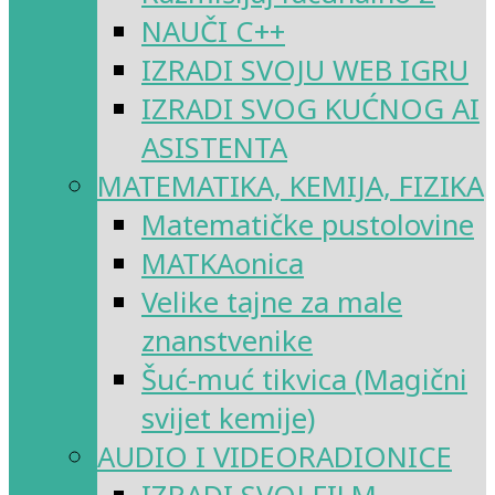
NAUČI C++
IZRADI SVOJU WEB IGRU
IZRADI SVOG KUĆNOG AI
ASISTENTA
MATEMATIKA, KEMIJA, FIZIKA
Matematičke pustolovine
MATKAonica
Velike tajne za male
znanstvenike
Šuć-muć tikvica (Magični
svijet kemije)
AUDIO I VIDEORADIONICE