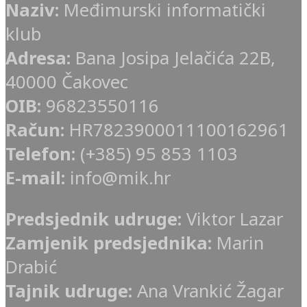
Naziv:
Međimurski informatički
klub
Adresa:
Bana Josipa Jelačića 22B,
40000 Čakovec
OIB:
96823550116
Račun:
HR7823900011100162961
Telefon:
(+385) 95 853 1103
E-mail:
info@mik.hr
Predsjednik udruge:
Viktor Lazar
Zamjenik predsjednika:
Marin
Drabić
Tajnik udruge:
Ana Vrankić Žagar