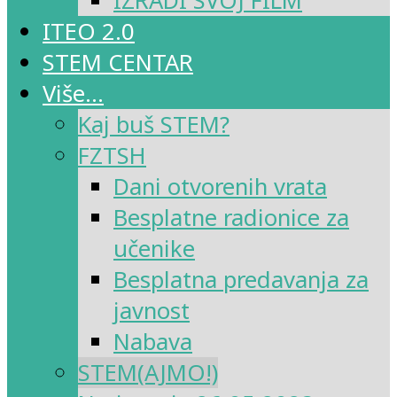
IZRADI SVOJ FILM
ITEO 2.0
STEM CENTAR
Više…
Kaj buš STEM?
FZTSH
Dani otvorenih vrata
Besplatne radionice za
učenike
Besplatna predavanja za
javnost
Nabava
STEM(AJMO!)