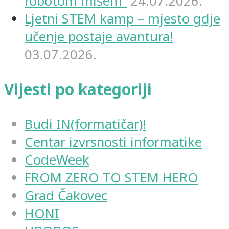
robotom mišem“
24.07.2026.
Ljetni STEM kamp – mjesto gdje
učenje postaje avantura!
03.07.2026.
Vijesti po kategoriji
Budi IN(formatičar)!
Centar izvrsnosti informatike
CodeWeek
FROM ZERO TO STEM HERO
Grad Čakovec
HONI