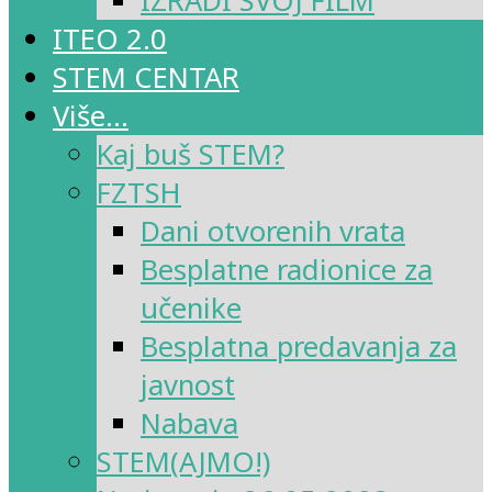
IZRADI SVOJ FILM
ITEO 2.0
STEM CENTAR
Više…
Kaj buš STEM?
FZTSH
Dani otvorenih vrata
Besplatne radionice za
učenike
Besplatna predavanja za
javnost
Nabava
STEM(AJMO!)