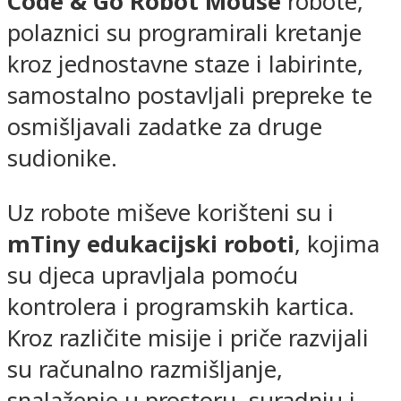
Code & Go Robot Mouse
robote,
polaznici su programirali kretanje
kroz jednostavne staze i labirinte,
samostalno postavljali prepreke te
osmišljavali zadatke za druge
sudionike.
Uz robote miševe korišteni su i
mTiny edukacijski roboti
, kojima
su djeca upravljala pomoću
kontrolera i programskih kartica.
Kroz različite misije i priče razvijali
su računalno razmišljanje,
snalaženje u prostoru, suradnju i