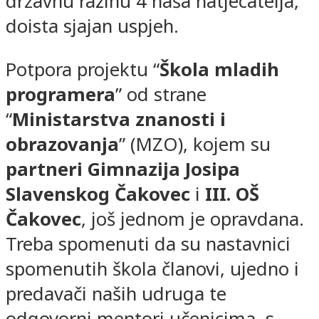
državnu razinu 4 naša natjecatelja,
doista sjajan uspjeh.
Potpora projektu “
Škola mladih
programera
” od strane
“
Ministarstva znanosti i
obrazovanja
” (MZO), kojem su
partneri Gimnazija Josipa
Slavenskog Čakovec
i
III. OŠ
Čakovec
, još jednom je opravdana.
Treba spomenuti da su nastavnici
spomenutih škola članovi, ujedno i
predavači naših udruga te
odgovorni mentori učenicima, s