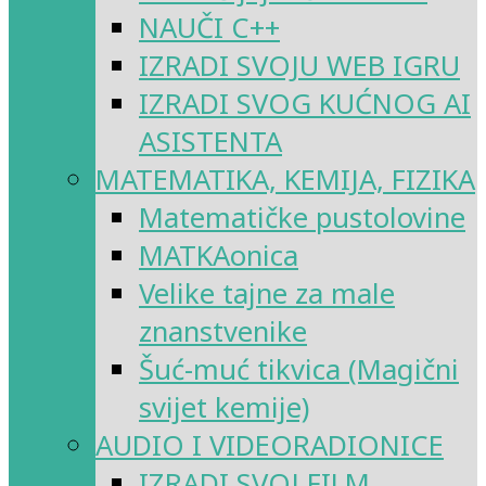
NAUČI C++
IZRADI SVOJU WEB IGRU
IZRADI SVOG KUĆNOG AI
ASISTENTA
MATEMATIKA, KEMIJA, FIZIKA
Matematičke pustolovine
MATKAonica
Velike tajne za male
znanstvenike
Šuć-muć tikvica (Magični
svijet kemije)
AUDIO I VIDEORADIONICE
IZRADI SVOJ FILM