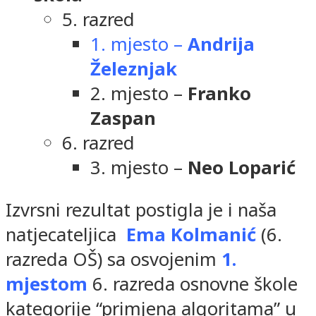
5. razred
1. mjesto –
Andrija
Železnjak
2. mjesto –
Franko
Zaspan
6. razred
3. mjesto –
Neo Loparić
Izvrsni rezultat postigla je i naša
natjecateljica
Ema Kolmanić
(6.
razreda OŠ) sa osvojenim
1.
mjestom
6. razreda osnovne škole
kategorije “primjena algoritama” u