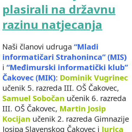
plasirali na državnu
razinu natjecanja
Naši članovi udruga
“Mladi
informatičari Strahoninca” (MIS)
i
“Međimurski informatički klub”
Čakovec (MIK)
:
Dominik Vugrinec
učenik 5. razreda III. OŠ Čakovec,
Samuel Sobočan
učenik 6. razreda
III. OŠ Čakovec,
Martin Josip
Kocijan
učenik 2. razreda Gimnazije
Josipa Slavenskog Čakovec i
Jurica