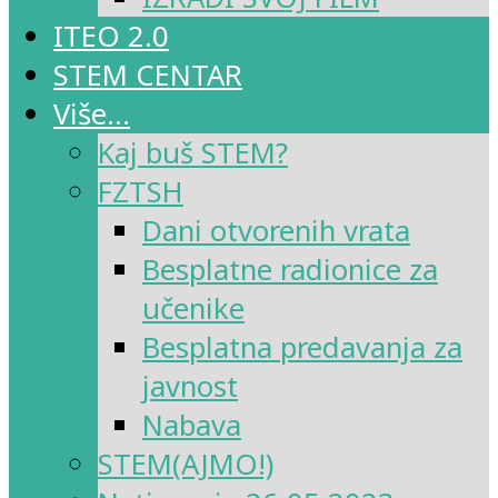
ITEO 2.0
STEM CENTAR
Više…
Kaj buš STEM?
FZTSH
Dani otvorenih vrata
Besplatne radionice za
učenike
Besplatna predavanja za
javnost
Nabava
STEM(AJMO!)