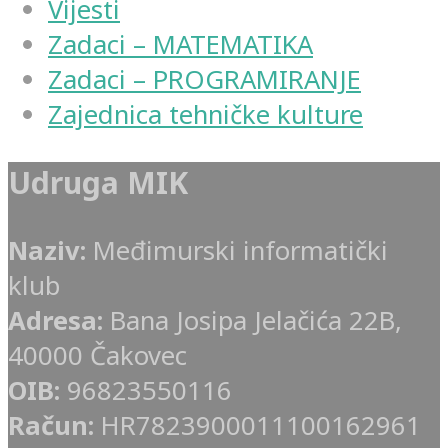
Vijesti
Zadaci – MATEMATIKA
Zadaci – PROGRAMIRANJE
Zajednica tehničke kulture
Udruga MIK
Naziv:
Međimurski informatički
klub
Adresa:
Bana Josipa Jelačića 22B,
40000 Čakovec
OIB:
96823550116
Račun:
HR7823900011100162961