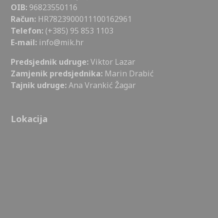
OIB:
96823550116
Račun:
HR7823900011100162961
Telefon:
(+385) 95 853 1103
E-mail:
info@mik.hr
Predsjednik udruge:
Viktor Lazar
Zamjenik predsjednika:
Marin Drabić
Tajnik udruge:
Ana Vrankić Žagar
Lokacija