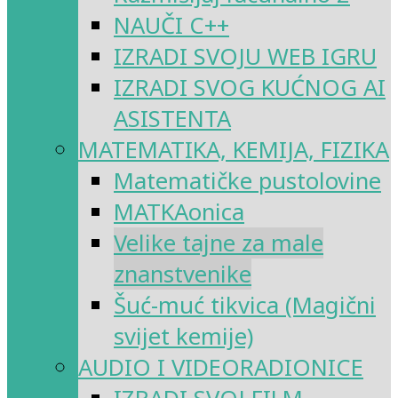
NAUČI C++
IZRADI SVOJU WEB IGRU
IZRADI SVOG KUĆNOG AI
ASISTENTA
MATEMATIKA, KEMIJA, FIZIKA
Matematičke pustolovine
MATKAonica
Velike tajne za male
znanstvenike
Šuć-muć tikvica (Magični
svijet kemije)
AUDIO I VIDEORADIONICE