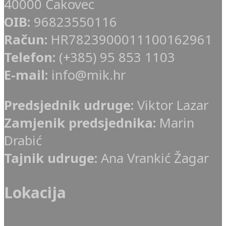
40000 Čakovec
OIB:
96823550116
Račun:
HR7823900011100162961
Telefon:
(+385) 95 853 1103
E-mail:
info@mik.hr
Predsjednik udruge:
Viktor Lazar
Zamjenik predsjednika:
Marin
Drabić
Tajnik udruge:
Ana Vrankić Žagar
Lokacija