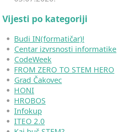
Vijesti po kategoriji
Budi IN(formatičar)!
Centar izvrsnosti informatike
CodeWeek
FROM ZERO TO STEM HERO
Grad Čakovec
HONI
HROBOS
Infokup
ITEO 2.0
Kaj buš STEM?