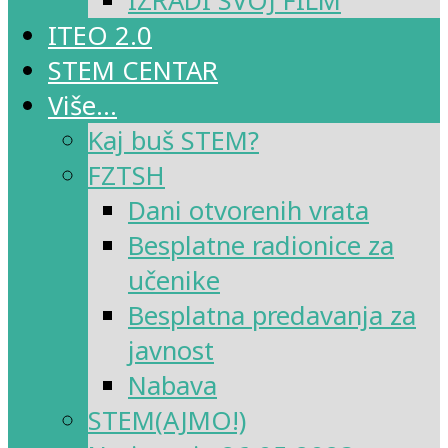
IZRADI SVOJ FILM
ITEO 2.0
STEM CENTAR
Više…
Kaj buš STEM?
FZTSH
Dani otvorenih vrata
Besplatne radionice za
učenike
Besplatna predavanja za
javnost
Nabava
STEM(AJMO!)