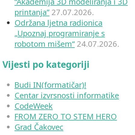
“Akademija 3D modeliranja i 3D
printanja”
27.07.2026.
Održana ljetna radionica
„Upoznaj programiranje s
robotom mišem“
24.07.2026.
Vijesti po kategoriji
Budi IN(formatičar)!
Centar izvrsnosti informatike
CodeWeek
FROM ZERO TO STEM HERO
Grad Čakovec