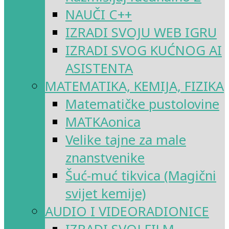
NAUČI C++
IZRADI SVOJU WEB IGRU
IZRADI SVOG KUĆNOG AI
ASISTENTA
MATEMATIKA, KEMIJA, FIZIKA
Matematičke pustolovine
MATKAonica
Velike tajne za male
znanstvenike
Šuć-muć tikvica (Magični
svijet kemije)
AUDIO I VIDEORADIONICE