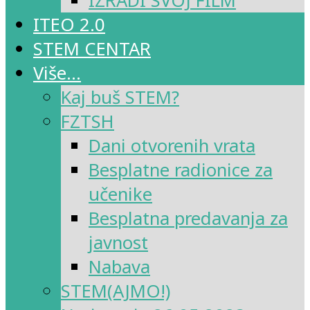
IZRADI SVOJ FILM
ITEO 2.0
STEM CENTAR
Više…
Kaj buš STEM?
FZTSH
Dani otvorenih vrata
Besplatne radionice za
učenike
Besplatna predavanja za
javnost
Nabava
STEM(AJMO!)