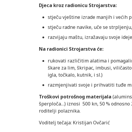
Djeca kroz radionicu Strojarstva:
stječu vještine izrade manjih i većih
stječu radne navike, uče se strpljenju
razvijaju maštu, izražavaju svoje idej
Na radionici Strojarstva će:
rukovati različitim alatima i pomagalim
škare za lim, škripac, imbusi, viličasto
igla, točkalo, kutnik, i sl.)
razmjenjivati svoje i prihvatiti tuđe mi
Troškovi potrošnog materijala
(aluminsk
šperploča…) iznosi 500 kn, 50 % odnosno 
roditelji polaznika.
Voditelj tečaja: Kristijan Ovčarić