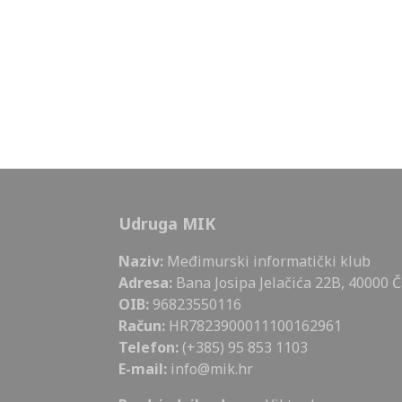
Udruga MIK
Naziv:
Međimurski informatički klub
Adresa:
Bana Josipa Jelačića 22B, 40000 
OIB:
96823550116
Račun:
HR7823900011100162961
Telefon:
(+385) 95 853 1103
E-mail:
info@mik.hr