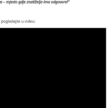
a – mjesto gdje znatiželja ima odgovore!“
 pogledajte u videu: