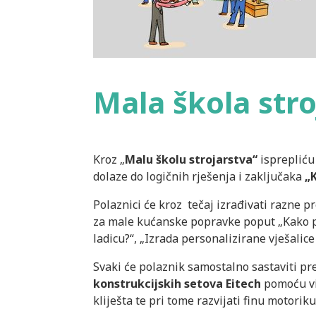
Mala škola stro
Kroz „
Malu školu strojarstva“
isprepliću
dolaze do logičnih rješenja i zaključaka
„
Polaznici će kroz tečaj izrađivati razne p
za male kućanske popravke poput „Kako post
ladicu?“, „Izrada personalizirane vješalic
Svaki će polaznik samostalno sastaviti p
konstrukcijskih setova Eitech
pomoću vij
kliješta te pri tome razvijati finu motoriku