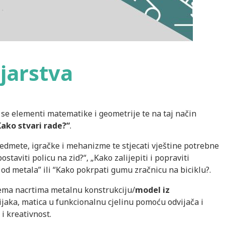
jarstva
 se elementi matematike i geometrije te na taj način
Kako stvari rade?“
.
redmete, igračke i mehanizme te stjecati vještine potrebne
aviti policu na zid?“, „Kako zalijepiti i popraviti
e od metala” ili “Kako pokrpati gumu zračnicu na biciklu?.
rema nacrtima metalnu konstrukciju/
model iz
aka, matica u funkcionalnu cjelinu pomoću odvijača i
 i kreativnost.