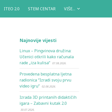
ITEO 2.0
STEM CENTAR
VIŠE…
Najnovije vijesti
Linux – Pingvinova družina:
Učenici otkrili kako računala
rade „iza kulisa“
07.08.2026.
Provedena besplatna ljetna
radionica “Izradi svoju prvu
video igru”
02.08.2026.
Izrada 3D printanih didaktičih
igara – Zabavni kutak 2.0
30.07.2026.