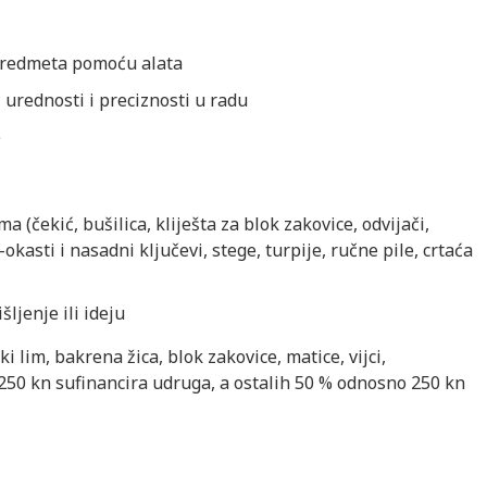
 predmeta pomoću alata
, urednosti i preciznosti u radu
e
a (čekić, bušilica, kliješta za blok zakovice, odvijači,
-okasti i nasadni ključevi, stege, turpije, ručne pile, crtaća
šljenje ili ideju
i lim, bakrena žica, blok zakovice, matice, vijci,
250 kn sufinancira udruga, a ostalih 50 % odnosno 250 kn