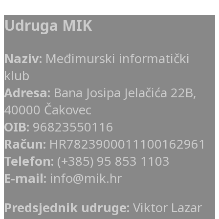
Udruga MIK
Naziv:
Međimurski informatički
klub
Adresa:
Bana Josipa Jelačića 22B,
40000 Čakovec
OIB:
96823550116
Račun:
HR7823900011100162961
Telefon:
(+385) 95 853 1103
E-mail:
info@mik.hr
Predsjednik udruge:
Viktor Lazar