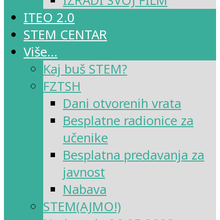
IZRADI SVOJ FILM
ITEO 2.0
STEM CENTAR
Više…
Kaj buš STEM?
FZTSH
Dani otvorenih vrata
Besplatne radionice za
učenike
Besplatna predavanja za
javnost
Nabava
STEM(AJMO!)