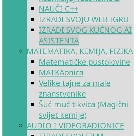
NAUČI C++
IZRADI SVOJU WEB IGRU
IZRADI SVOG KUĆNOG AI
ASISTENTA
MATEMATIKA, KEMIJA, FIZIKA
Matematičke pustolovine
MATKAonica
Velike tajne za male
znanstvenike
Šuć-muć tikvica (Magični
svijet kemije)
AUDIO I VIDEORADIONICE