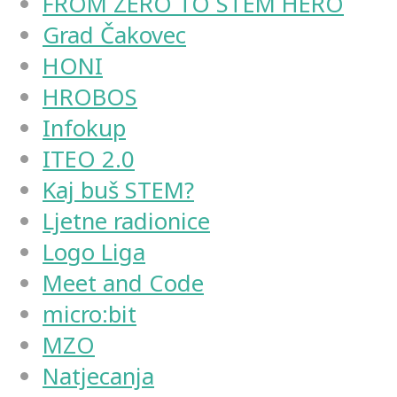
FROM ZERO TO STEM HERO
Grad Čakovec
HONI
HROBOS
Infokup
ITEO 2.0
Kaj buš STEM?
Ljetne radionice
Logo Liga
Meet and Code
micro:bit
MZO
Natjecanja