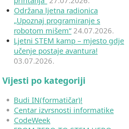
printanja”
27.07.2026.
Održana ljetna radionica
„Upoznaj programiranje s
robotom mišem“
24.07.2026.
Ljetni STEM kamp – mjesto gdje
učenje postaje avantura!
03.07.2026.
Vijesti po kategoriji
Budi IN(formatičar)!
Centar izvrsnosti informatike
CodeWeek