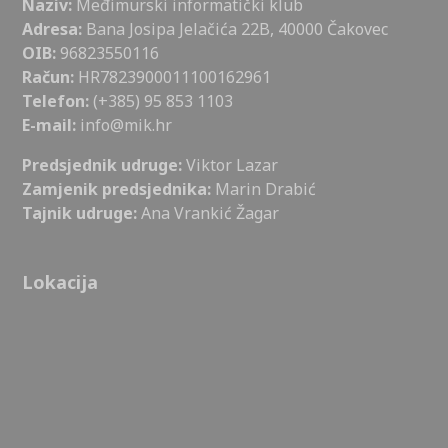
Naziv:
Međimurski informatički klub
Adresa:
Bana Josipa Jelačića 22B, 40000 Čakovec
OIB:
96823550116
Račun:
HR7823900011100162961
Telefon:
(+385) 95 853 1103
E-mail:
info@mik.hr
Predsjednik udruge:
Viktor Lazar
Zamjenik predsjednika:
Marin Drabić
Tajnik udruge:
Ana Vrankić Žagar
Lokacija