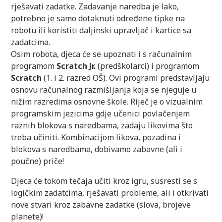
rješavati zadatke. Zadavanje naredba je lako,
potrebno je samo dotaknuti određene tipke na
robotu ili koristiti daljinski upravljač i kartice sa
zadatcima.
Osim robota, djeca će se upoznati i s računalnim
programom
Scratch Jr.
(predškolarci) i programom
Scratch
(1. i 2. razred OŠ). Ovi programi predstavljaju
osnovu računalnog razmišljanja koja se njeguje u
nižim razredima osnovne škole. Riječ je o vizualnim
programskim jezicima gdje učenici povlačenjem
raznih blokova s naredbama, zadaju likovima što
treba učiniti. Kombinacijom likova, pozadina i
blokova s naredbama, dobivamo zabavne (ali i
poučne) priče!
Djeca će tokom tečaja učiti kroz igru, susresti se s
logičkim zadatcima, rješavati probleme, ali i otkrivati
nove stvari kroz zabavne zadatke (slova, brojeve
planete)!