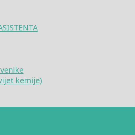
ASISTENTA
tvenike
ijet kemije)