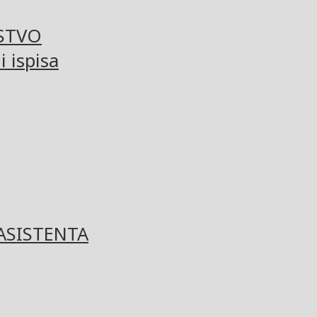
STVO
 ispisa
ASISTENTA