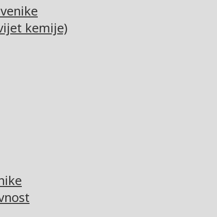
tvenike
ijet kemije)
nike
vnost