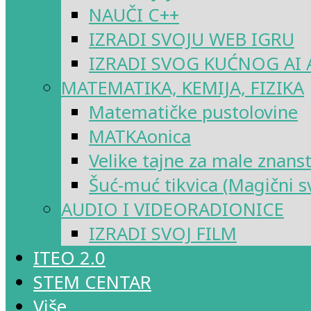
NAUČI C++
IZRADI SVOJU WEB IGRU
IZRADI SVOG KUĆNOG AI 
MATEMATIKA, KEMIJA, FIZIKA
Matematičke pustolovine
MATKAonica
Velike tajne za male znans
Šuć-muć tikvica (Magični sv
AUDIO I VIDEORADIONICE
IZRADI SVOJ FILM
ITEO 2.0
STEM CENTAR
Više…