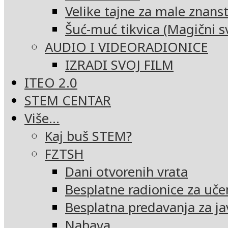
Velike tajne za male znans
Šuć-muć tikvica (Magični sv
AUDIO I VIDEORADIONICE
IZRADI SVOJ FILM
ITEO 2.0
STEM CENTAR
Više…
Kaj buš STEM?
FZTSH
Dani otvorenih vrata
Besplatne radionice za uče
Besplatna predavanja za ja
Nabava