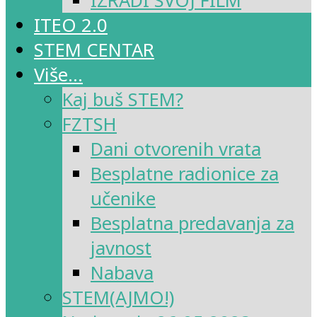
IZRADI SVOJ FILM
ITEO 2.0
STEM CENTAR
Više…
Kaj buš STEM?
FZTSH
Dani otvorenih vrata
Besplatne radionice za
učenike
Besplatna predavanja za
javnost
Nabava
STEM(AJMO!)