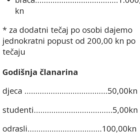
kn
* za dodatni tečaj po osobi dajemo
jednokratni popust od 200,00 kn po
tečaju
Godišnja članarina
djeca ......................................50,00kn
studenti....................................5,00kn
odrasli..................................100,00kn