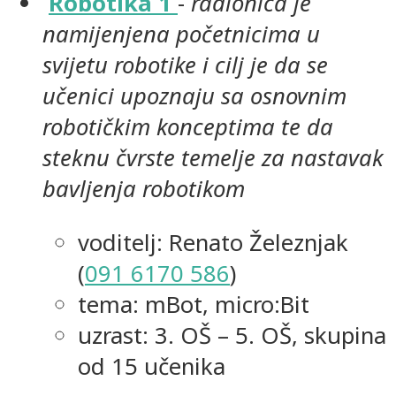
Robotika 1
-
radionica je
namijenjena početnicima u
svijetu robotike i cilj je da se
učenici upoznaju sa osnovnim
robotičkim konceptima te da
steknu čvrste temelje za nastavak
bavljenja robotikom
voditelj: Renato Železnjak
(
091 6170 586
)
tema: mBot, micro:Bit
uzrast: 3. OŠ – 5. OŠ, skupina
od 15 učenika