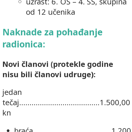
uzrast: 6. OŠ – 4. SŠ, skupina
od 12 učenika
Naknade za pohađanje
radionica:
Novi članovi (protekle godine
nisu bili članovi udruge):
jedan
tečaj.......................................1.500,00
kn
braća......................................1.20