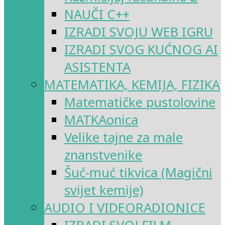
NAUČI C++
IZRADI SVOJU WEB IGRU
IZRADI SVOG KUĆNOG AI
ASISTENTA
MATEMATIKA, KEMIJA, FIZIKA
Matematičke pustolovine
MATKAonica
Velike tajne za male
znanstvenike
Šuć-muć tikvica (Magični
svijet kemije)
AUDIO I VIDEORADIONICE