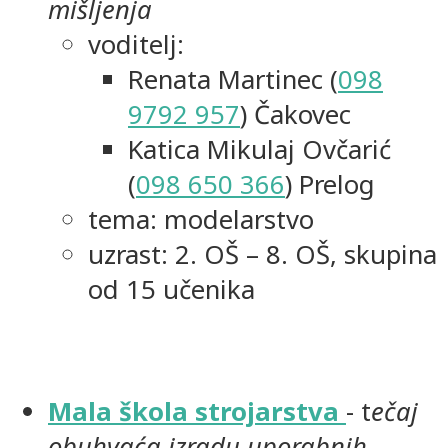
mišljenja
voditelj:
Renata Martinec (
098
9792 957
) Čakovec
Katica Mikulaj Ovčarić
(
098 650 366
) Prelog
tema: modelarstvo
uzrast: 2. OŠ – 8. OŠ, skupina
od 15 učenika
Mala škola strojarstva
- t
ečaj
obuhvaća izradu uporabnih