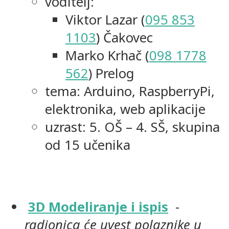
voditelj:
Viktor Lazar (
095 853
1103
) Čakovec
Marko Krhač (
098 1778
562
) Prelog
tema: Arduino, RaspberryPi,
elektronika, web aplikacije
uzrast: 5. OŠ – 4. SŠ, skupina
od 15 učenika
3D Modeliranje i ispis
-
radionica će uvest polaznike u