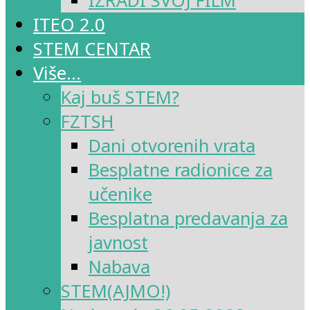
IZRADI SVOJ FILM
ITEO 2.0
STEM CENTAR
Više…
Kaj buš STEM?
FZTSH
Dani otvorenih vrata
Besplatne radionice za
učenike
Besplatna predavanja za
javnost
Nabava
STEM(AJMO!)