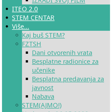
IZRADI SVOJ FILM
ITEO 2.0
STEM CENTAR
Više…
Kaj buš STEM?
FZTSH
Dani otvorenih vrata
Besplatne radionice za
učenike
Besplatna predavanja za
javnost
Nabava
STEM(AJMO!)