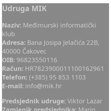
Udruga MIK
Naziv:
Međimurski informatički
klub
Adresa:
Bana Josipa Jelačića 22B,
40000 Čakovec
OIB:
96823550116
Račun:
HR7823900011100162961
Telefon:
(+385) 95 853 1103
E-mail:
info@mik.hr
Predsjednik udruge:
Viktor Lazar
Zamjenik predsjednika:
Marin