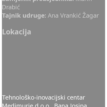
Drabić
Tajnik udruge:
Ana Vrankić Žagar
Lokacija
Tehnološko-inovacijski centar
Medimurje d.o.o., Bana Josipa