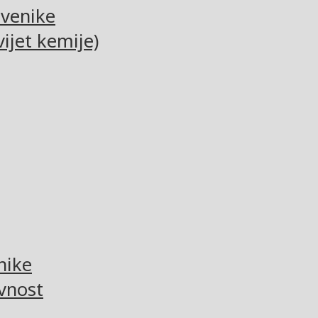
tvenike
ijet kemije)
nike
vnost