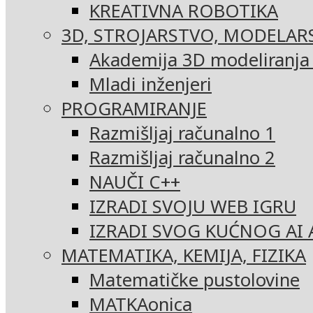
KREATIVNA ROBOTIKA
3D, STROJARSTVO, MODELAR
Akademija 3D modeliranja i
Mladi inženjeri
PROGRAMIRANJE
Razmišljaj računalno 1
Razmišljaj računalno 2
NAUČI C++
IZRADI SVOJU WEB IGRU
IZRADI SVOG KUĆNOG AI 
MATEMATIKA, KEMIJA, FIZIKA
Matematičke pustolovine
MATKAonica