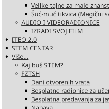
Velike tajne za male znans
Šuć-muć tikvica (Magični sv
AUDIO I VIDEORADIONICE
IZRADI SVOJ FILM
ITEO 2.0
STEM CENTAR
Više…
Kaj buš STEM?
FZTSH
Dani otvorenih vrata
Besplatne radionice za uče
Besplatna predavanja za ja
Nabava