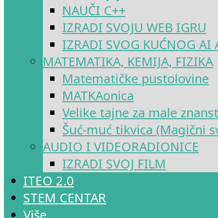
NAUČI C++
IZRADI SVOJU WEB IGRU
IZRADI SVOG KUĆNOG AI 
MATEMATIKA, KEMIJA, FIZIKA
Matematičke pustolovine
MATKAonica
Velike tajne za male znans
Šuć-muć tikvica (Magični sv
AUDIO I VIDEORADIONICE
IZRADI SVOJ FILM
ITEO 2.0
STEM CENTAR
Više…