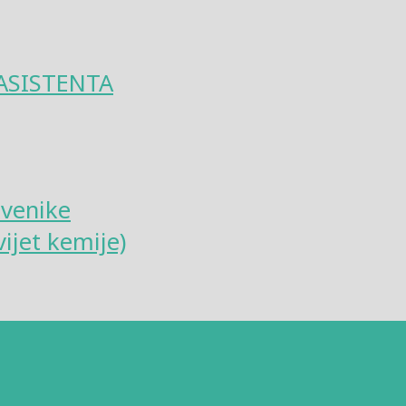
ASISTENTA
tvenike
ijet kemije)