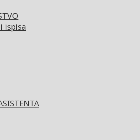
STVO
 ispisa
ASISTENTA