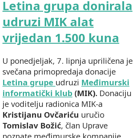
Letina grupa donirala
udruzi MIK alat
vrijedan 1.500 kuna
U ponedjeljak, 7. lipnja upriličena je
svečana primopredaja donacije
Letina grupe
udruzi
Međimurski
informatički klub
(MIK).
Donaciju
je voditelju radionica MIK-a
Kristijanu Ovčariću
uručio
Tomislav Božić
, član Uprave
poznate međimurske kompanije