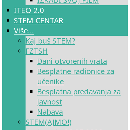
IZRADI SVOJ FILM
ITEO 2.0
STEM CENTAR
Više…
Kaj buš STEM?
FZTSH
Dani otvorenih vrata
Besplatne radionice za
učenike
Besplatna predavanja za
javnost
Nabava
STEM(AJMO!)