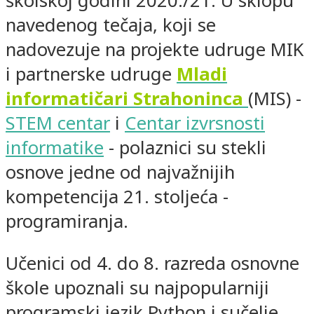
školskoj godini 2020./21. U sklopu
navedenog tečaja, koji se
nadovezuje na projekte udruge MIK
i partnerske udruge
Mladi
informatičari Strahoninca
(MIS) -
STEM centar
i
Centar izvrsnosti
informatike
- polaznici su stekli
osnove jedne od najvažnijih
kompetencija 21. stoljeća -
programiranja.
Učenici od 4. do 8. razreda osnovne
škole upoznali su najpopularniji
programski jezik Python i sučelje