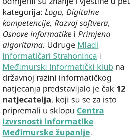
odmjerili su znanje i vještine u pet
kategorija:
Logo, Digitalne
kompetencije, Razvoj softvera,
Osnove informatike
i
Primjena
algoritama.
Udruge
Mladi
informatičari Strahoninca
i
Međimurski informatički klub
na
državnoj razini informatičkog
natjecanja predstavljalo je čak
12
natjecatelja
, koji su se za isto
pripremali u sklopu
Centra
izv
rsnosti informatike
Međimurske županije
.