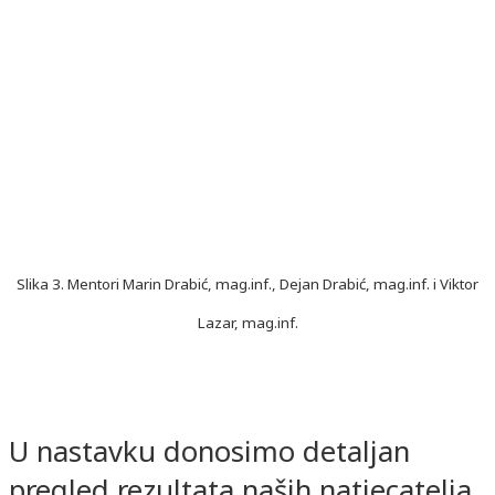
Slika 3. Mentori Marin Drabić, mag.inf., Dejan Drabić, mag.inf. i Viktor
Lazar, mag.inf.
U nastavku donosimo detaljan
pregled rezultata naših natjecatelja,