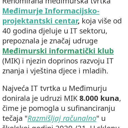
Renomirana međimurska tvrtka
Međimurje Informacijsko-
projektantski centar
,
koja više od
40 godina djeluje u IT sektoru,
prepoznala je značaj udruge
Međimurski informatički klub
(MIK) i njezin doprinos razvoju IT
znanja i vještina djece i mladih.
Najveća IT tvrtka u Međimurju
donirala je udruzi MIK
8.000 kuna
,
čime je pomogla u sufinanciranju
tečaja "
Razmišljaj računalno
" u