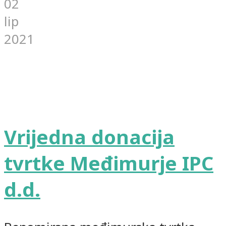
02
lip
2021
Vrijedna donacija
tvrtke Međimurje IPC
d.d.