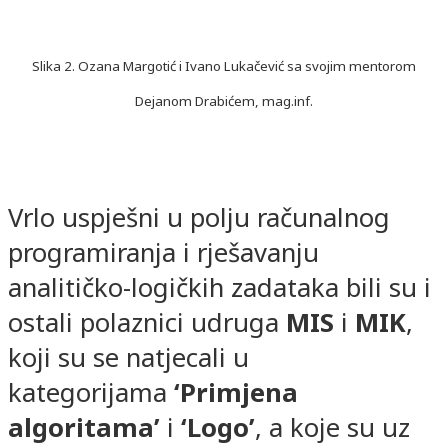
Slika 2. Ozana Margotić i Ivano Lukačević sa svojim mentorom
Dejanom Drabićem, mag.inf.
Vrlo uspješni u polju računalnog
programiranja i rješavanju
analitičko-logičkih zadataka bili su i
ostali polaznici udruga
MIS
i
MIK
,
koji su se natjecali u
kategorijama
‘Primjena
algoritama’
i
‘Logo’
, a koje su uz