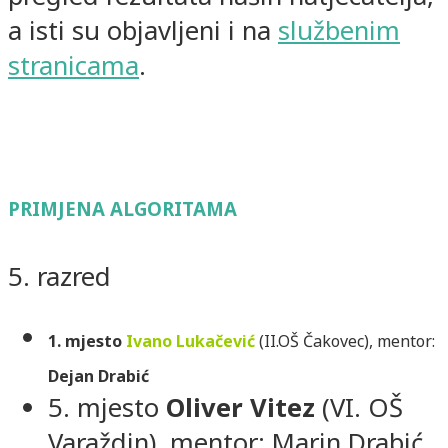
a isti su objavljeni i na
službenim
stranicama
.
PRIMJENA ALGORITAMA
5. razred
1. mjesto
Ivano Lukačević
(II.OŠ Čakovec), mentor:
Dejan Drabić
5. mjesto
Oliver Vitez
(VI. OŠ
Varaždin), mentor: Marin Drabić