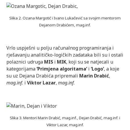
Slika 2. Ozana Margotić i Ivano Lukačević sa svojim mentorom
Dejanom Drabićem, mag.inf.
Vrlo uspješni u polju računalnog programiranja i
rješavanju analitičko-logičkih zadataka bili su i ostali
polaznici udruga
MIS
i
MIK
, koji su se natjecali u
kategorijama
‘Primjena algoritama’
i
‘Logo’
, a koje
su uz Dejana Drabića pripremali
Marin Drabić
,
mag.inf.
i
Viktor Lazar
,
mag.inf.
Slika 3. Mentori Marin Drabić, mag.inf., Dejan Drabić, mag.inf. i
Viktor Lazar, mag.inf.