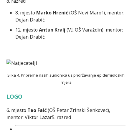
8. razred
8. mjesto
Marko Hrenić
(OŠ Novi Marof), mentor:
Dejan Drabić
12. mjesto
Antun Kralj
(VI. OŠ Varaždin), mentor:
Dejan Drabić
Slika 4. Pripreme naših sudionika uz pridržavanje epidemioloških
mjera
LOGO
6. mjesto
Teo Faić
(OŠ Petar Zrinski Šenkovec),
mentor: Viktor Lazar5. razred