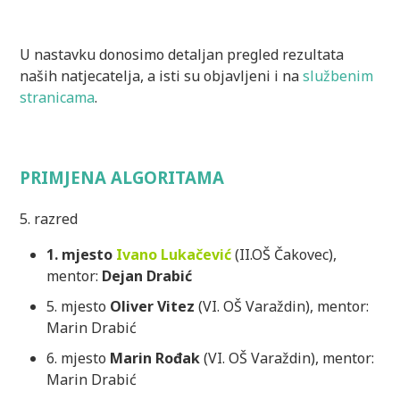
U nastavku donosimo detaljan pregled rezultata
naših natjecatelja, a isti su objavljeni i na
službenim
stranicama
.
PRIMJENA ALGORITAMA
5. razred
1. mjesto
Ivano Lukačević
(II.OŠ Čakovec),
mentor:
Dejan Drabić
5. mjesto
Oliver Vitez
(VI. OŠ Varaždin), mentor:
Marin Drabić
6. mjesto
Marin Rođak
(VI. OŠ Varaždin), mentor:
Marin Drabić