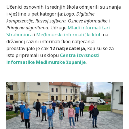
Učenici osnovnih i srednjih škola odmjerili su znanje
i vještine u pet kategorija:
Logo, Digitalne
kompetencije, Razvoj softvera, Osnove informatike
i
Primjena algoritama.
Udruge
Mladi informatičari
Strahoninca
i
Međimurski informatički klub
na
državnoj razini informatičkog natjecanja
predstavljalo je čak
12 natjecatelja
, koji su se za
isto pripremali u sklopu
Centra izv
rsnosti
informatike Međimurske županije
.