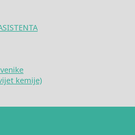
ASISTENTA
tvenike
ijet kemije)