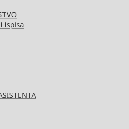
STVO
 ispisa
ASISTENTA