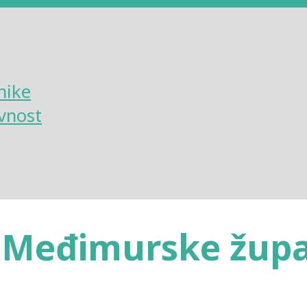
nike
vnost
i Međimurske župa