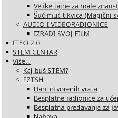
Velike tajne za male znans
Šuć-muć tikvica (Magični sv
AUDIO I VIDEORADIONICE
IZRADI SVOJ FILM
ITEO 2.0
STEM CENTAR
Više…
Kaj buš STEM?
FZTSH
Dani otvorenih vrata
Besplatne radionice za uče
Besplatna predavanja za ja
Nabava