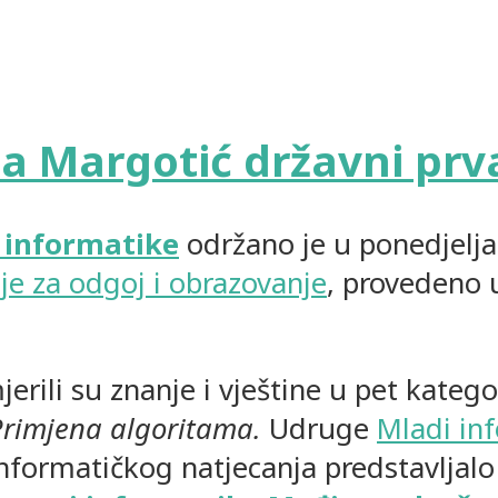
a Margotić državni prva
 informatike
održano je u ponedjeljak 
je za odgoj i obrazovanje
, provedeno
erili su znanje i vještine u pet katego
Primjena algoritama.
Udruge
Mladi in
informatičkog natjecanja predstavljalo