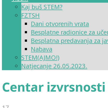
Kaj buš STEM?
FZTSH
Dani otvorenih vrata
Besplatne radionice za uče
Besplatna predavanja za ja
Nabava
STEM(AJMO!)
Natjecanje 26.05.2023.
Centar izvrsnost
17