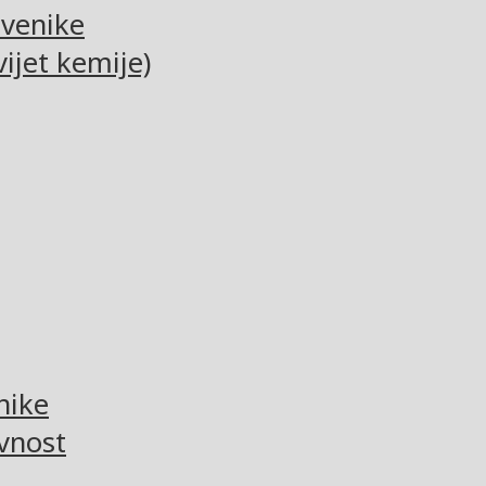
tvenike
ijet kemije)
nike
vnost