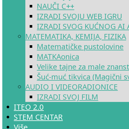
NAUČI C++
IZRADI SVOJU WEB IGRU
IZRADI SVOG KUĆNOG AI 
MATEMATIKA, KEMIJA, FIZIKA
Matematičke pustolovine
MATKAonica
Velike tajne za male znans
Šuć-muć tikvica (Magični sv
AUDIO I VIDEORADIONICE
IZRADI SVOJ FILM
ITEO 2.0
STEM CENTAR
Više…