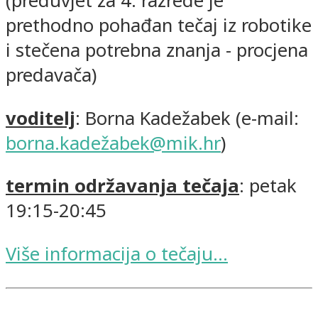
(preduvjet za 4. razrede je
prethodno pohađan tečaj iz robotike
i stečena potrebna znanja - procjena
predavača)
voditelj
: Borna Kadežabek (e-mail:
borna.kadežabek@mik.hr
)
termin održavanja tečaja
: petak
19:15-20:45
Više informacija o tečaju...