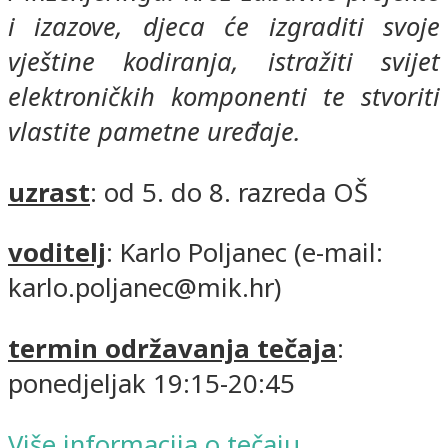
i izazove, djeca će izgraditi svoje
vještine kodiranja, istražiti svijet
elektroničkih komponenti te stvoriti
vlastite pametne uređaje.
uzrast
: od 5. do 8. razreda OŠ
voditelj
: Karlo Poljanec (e-mail:
karlo.poljanec@mik.hr)
termin održavanja tečaja
:
ponedjeljak 19:15-20:45
Više informacija o tečaju...