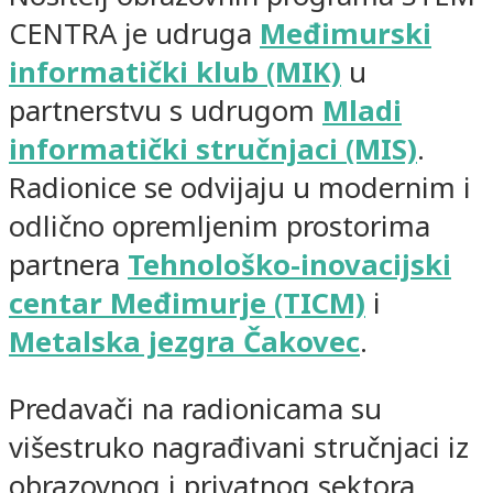
CENTRA je udruga
Međimurski
informatički klub (MIK)
u
partnerstvu s udrugom
Mladi
informatički stručnjaci (MIS)
.
Radionice se odvijaju u modernim i
odlično opremljenim prostorima
partnera
Tehnološko-inovacijski
centar Međimurje (TICM)
i
Metalska jezgra Čakovec
.
Predavači na radionicama su
višestruko nagrađivani stručnjaci iz
obrazovnog i privatnog sektora.