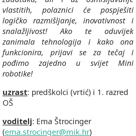
vlastitih, polaznici će pospješiti
logičko razmišljanje, inovativnost i
snalažljivost! Ako te oduvijek
zanimala tehnologija i kako ona
funkcionira, prijavi se za tečaj i
pođimo zajedno u svijet Mini
robotike!
uzrast
: predškolci (vrtić) i 1. razred
OŠ
voditelj
: Ema Štrocinger
(
ema.strocinger@mik.hr
)