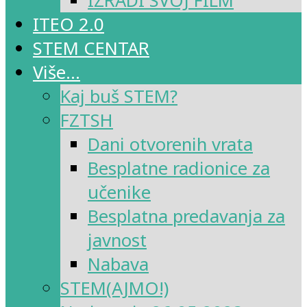
IZRADI SVOJ FILM
ITEO 2.0
STEM CENTAR
Više…
Kaj buš STEM?
FZTSH
Dani otvorenih vrata
Besplatne radionice za
učenike
Besplatna predavanja za
javnost
Nabava
STEM(AJMO!)