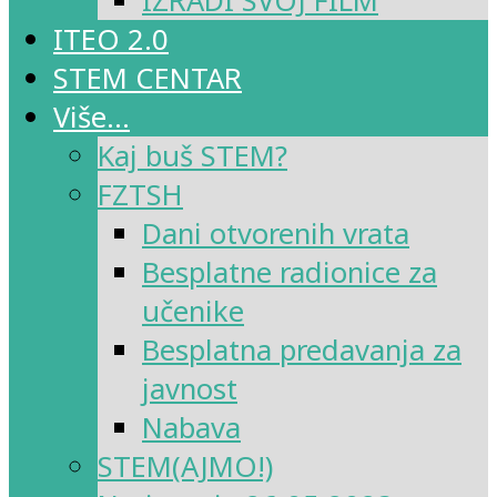
IZRADI SVOJ FILM
ITEO 2.0
STEM CENTAR
Više…
Kaj buš STEM?
FZTSH
Dani otvorenih vrata
Besplatne radionice za
učenike
Besplatna predavanja za
javnost
Nabava
STEM(AJMO!)