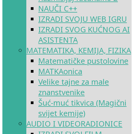
NAUČI C++
IZRADI SVOJU WEB IGRU
IZRADI SVOG KUĆNOG AI
ASISTENTA
MATEMATIKA, KEMIJA, FIZIKA
Matematičke pustolovine
MATKAonica
Velike tajne za male
znanstvenike
Šuć-muć tikvica (Magični
svijet kemije)
AUDIO I VIDEORADIONICE