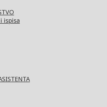
STVO
 ispisa
ASISTENTA