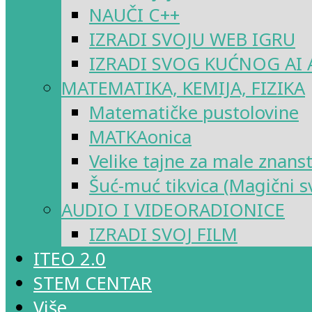
NAUČI C++
IZRADI SVOJU WEB IGRU
IZRADI SVOG KUĆNOG AI 
MATEMATIKA, KEMIJA, FIZIKA
Matematičke pustolovine
MATKAonica
Velike tajne za male znans
Šuć-muć tikvica (Magični sv
AUDIO I VIDEORADIONICE
IZRADI SVOJ FILM
ITEO 2.0
STEM CENTAR
Više…