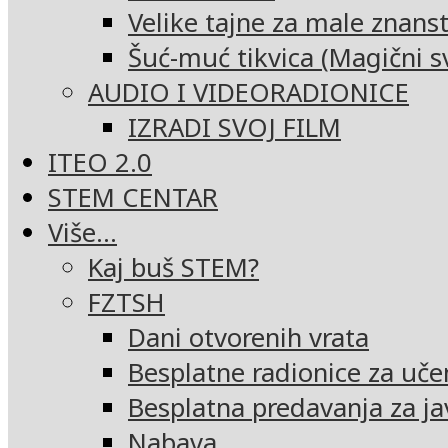
Velike tajne za male znans
Šuć-muć tikvica (Magični sv
AUDIO I VIDEORADIONICE
IZRADI SVOJ FILM
ITEO 2.0
STEM CENTAR
Više…
Kaj buš STEM?
FZTSH
Dani otvorenih vrata
Besplatne radionice za uče
Besplatna predavanja za ja
Nabava