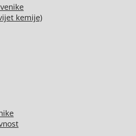
tvenike
ijet kemije)
nike
vnost