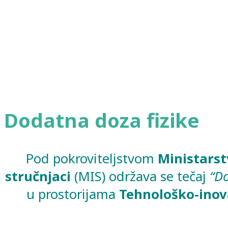
Dodatna doza fizike
Pod pokroviteljstvom
Ministarst
stručnjaci
(MIS) održava se tečaj
“Do
u prostorijama
Tehnološko-inov