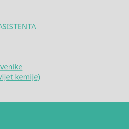
ASISTENTA
tvenike
ijet kemije)