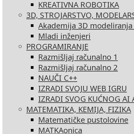
KREATIVNA ROBOTIKA
3D, STROJARSTVO, MODELAR
Akademija 3D modeliranja i
Mladi inženjeri
PROGRAMIRANJE
Razmišljaj računalno 1
Razmišljaj računalno 2
NAUČI C++
IZRADI SVOJU WEB IGRU
IZRADI SVOG KUĆNOG AI 
MATEMATIKA, KEMIJA, FIZIKA
Matematičke pustolovine
MATKAonica