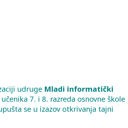
zaciji udruge
Mladi informatički
 učenika 7. i 8. razreda osnovne škole
pušta se u izazov otkrivanja tajni