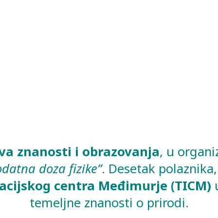
va znanosti i obrazovanja
, u organi
datna doza fizike”
. Desetak polaznika,
acijskog centra
Međimurje (TICM)
u
temeljne znanosti o prirodi.