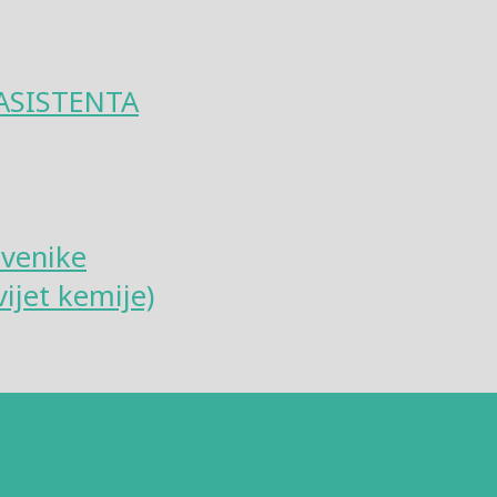
ASISTENTA
tvenike
ijet kemije)