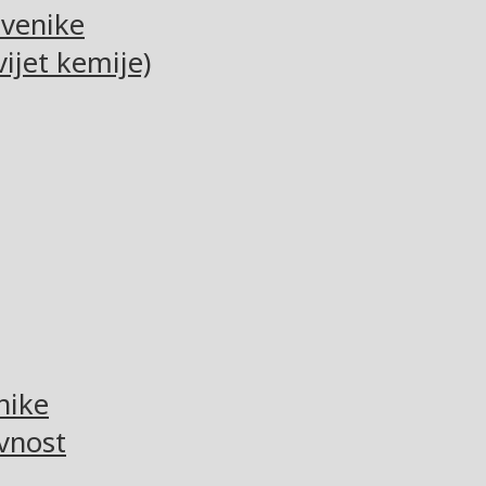
tvenike
ijet kemije)
nike
vnost