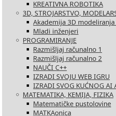
KREATIVNA ROBOTIKA
3D, STROJARSTVO, MODELAR
Akademija 3D modeliranja i
Mladi inženjeri
PROGRAMIRANJE
Razmišljaj računalno 1
Razmišljaj računalno 2
NAUČI C++
IZRADI SVOJU WEB IGRU
IZRADI SVOG KUĆNOG AI 
MATEMATIKA, KEMIJA, FIZIKA
Matematičke pustolovine
MATKAonica