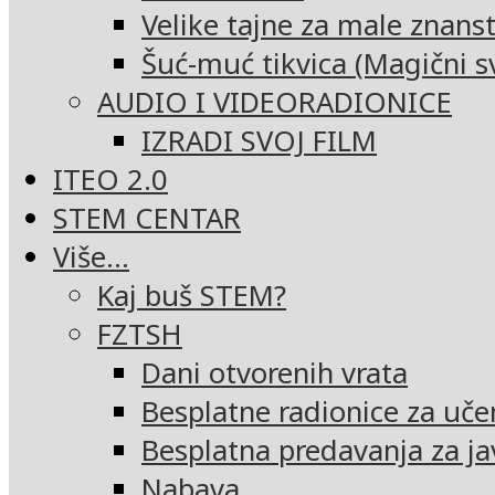
Velike tajne za male znans
Šuć-muć tikvica (Magični sv
AUDIO I VIDEORADIONICE
IZRADI SVOJ FILM
ITEO 2.0
STEM CENTAR
Više…
Kaj buš STEM?
FZTSH
Dani otvorenih vrata
Besplatne radionice za uče
Besplatna predavanja za ja
Nabava