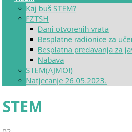
Kaj buš STEM?
FZTSH
Dani otvorenih vrata
Besplatne radionice za uče
Besplatna predavanja za ja
Nabava
STEM(AJMO!)
Natjecanje 26.05.2023.
STEM
02