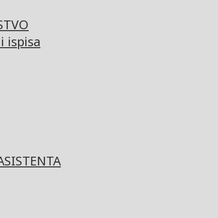
STVO
 ispisa
ASISTENTA