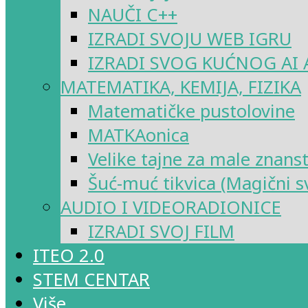
NAUČI C++
IZRADI SVOJU WEB IGRU
IZRADI SVOG KUĆNOG AI 
MATEMATIKA, KEMIJA, FIZIKA
Matematičke pustolovine
MATKAonica
Velike tajne za male znans
Šuć-muć tikvica (Magični sv
AUDIO I VIDEORADIONICE
IZRADI SVOJ FILM
ITEO 2.0
STEM CENTAR
Više…