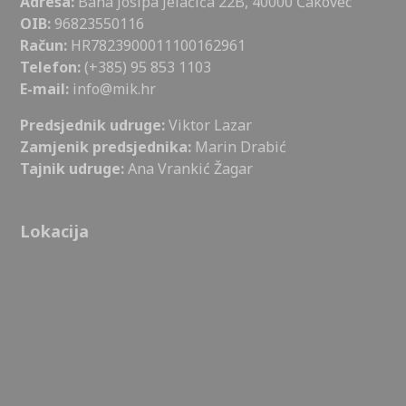
Adresa:
Bana Josipa Jelačića 22B, 40000 Čakovec
OIB:
96823550116
Račun:
HR7823900011100162961
Telefon:
(+385) 95 853 1103
E-mail:
info@mik.hr
Predsjednik udruge:
Viktor Lazar
Zamjenik predsjednika:
Marin Drabić
Tajnik udruge:
Ana Vrankić Žagar
Lokacija