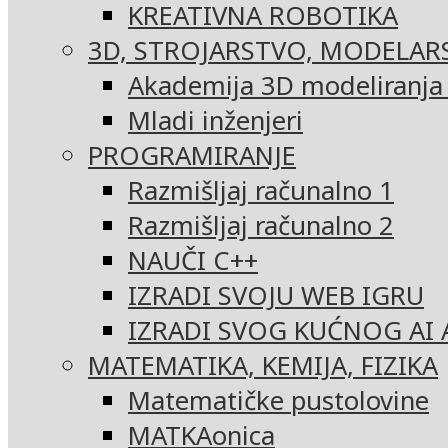
KREATIVNA ROBOTIKA
3D, STROJARSTVO, MODELAR
Akademija 3D modeliranja i
Mladi inženjeri
PROGRAMIRANJE
Razmišljaj računalno 1
Razmišljaj računalno 2
NAUČI C++
IZRADI SVOJU WEB IGRU
IZRADI SVOG KUĆNOG AI 
MATEMATIKA, KEMIJA, FIZIKA
Matematičke pustolovine
MATKAonica