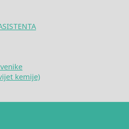
ASISTENTA
tvenike
ijet kemije)