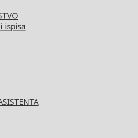
STVO
 ispisa
ASISTENTA