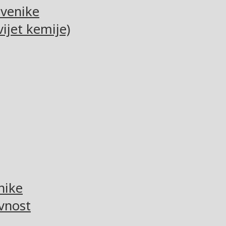
tvenike
ijet kemije)
nike
vnost