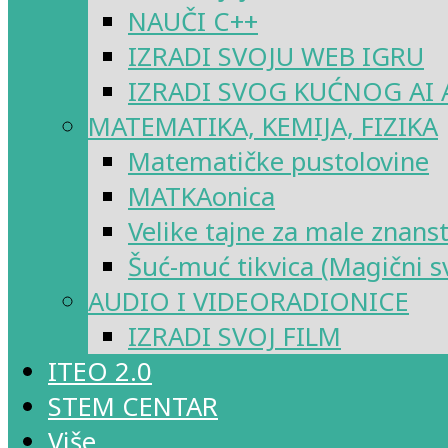
NAUČI C++
IZRADI SVOJU WEB IGRU
IZRADI SVOG KUĆNOG AI 
MATEMATIKA, KEMIJA, FIZIKA
Matematičke pustolovine
MATKAonica
Velike tajne za male znans
Šuć-muć tikvica (Magični sv
AUDIO I VIDEORADIONICE
IZRADI SVOJ FILM
ITEO 2.0
STEM CENTAR
Više…