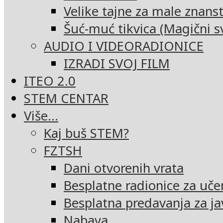
Velike tajne za male znans
Šuć-muć tikvica (Magični sv
AUDIO I VIDEORADIONICE
IZRADI SVOJ FILM
ITEO 2.0
STEM CENTAR
Više…
Kaj buš STEM?
FZTSH
Dani otvorenih vrata
Besplatne radionice za uče
Besplatna predavanja za ja
Nabava