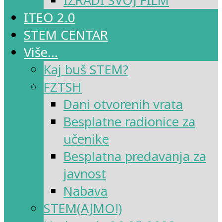
IZRADI SVOJ FILM
ITEO 2.0
STEM CENTAR
Više…
Kaj buš STEM?
FZTSH
Dani otvorenih vrata
Besplatne radionice za
učenike
Besplatna predavanja za
javnost
Nabava
STEM(AJMO!)