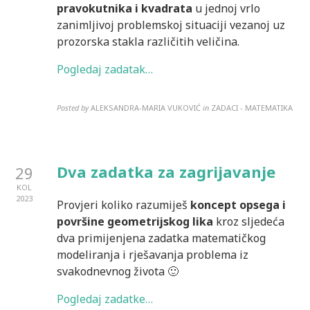
pravokutnika i kvadrata
u jednoj vrlo
zanimljivoj problemskoj situaciji vezanoj uz
prozorska stakla različitih veličina.
Pogledaj zadatak…
Posted by
ALEKSANDRA-MARIA VUKOVIĆ
in
ZADACI - MATEMATIKA
Dva zadatka za zagrijavanje
29
KOL
2023
Provjeri koliko razumiješ
koncept opsega i
površine geometrijskog lika
kroz sljedeća
dva primijenjena zadatka matematičkog
modeliranja i rješavanja problema iz
svakodnevnog života 🙂
Pogledaj zadatke…