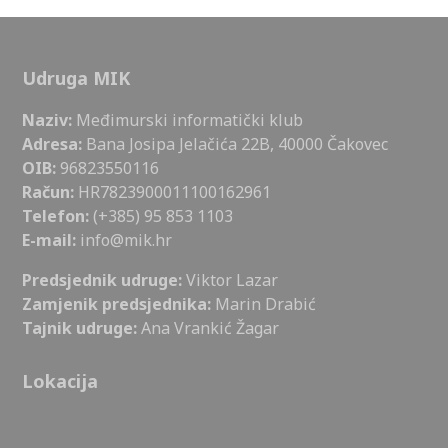
Udruga MIK
Naziv:
Međimurski informatički klub
Adresa:
Bana Josipa Jelačića 22B, 40000 Čakovec
OIB:
96823550116
Račun:
HR7823900011100162961
Telefon:
(+385) 95 853 1103
E-mail:
info@mik.hr
Predsjednik udruge:
Viktor Lazar
Zamjenik predsjednika:
Marin Drabić
Tajnik udruge:
Ana Vrankić Žagar
Lokacija