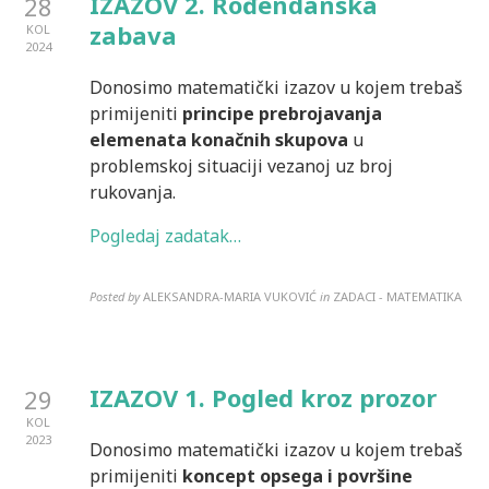
IZAZOV 2. Rođendanska
28
zabava
KOL
2024
Donosimo matematički izazov u kojem trebaš
primijeniti
principe prebrojavanja
elemenata konačnih skupova
u
problemskoj situaciji vezanoj uz broj
rukovanja.
Pogledaj zadatak…
Posted by
ALEKSANDRA-MARIA VUKOVIĆ
in
ZADACI - MATEMATIKA
IZAZOV 1. Pogled kroz prozor
29
KOL
2023
Donosimo matematički izazov u kojem trebaš
primijeniti
koncept opsega i površine