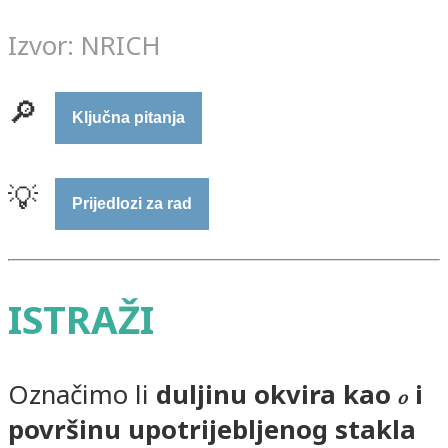
Izvor: NRICH
🔎
Ključna pitanja
💡
Prijedlozi za rad
ISTRAŽI
Označimo li
duljinu okvira kao
i
𝑜
površinu upotrijebljenog stakla