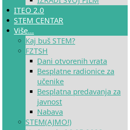
IZRADI SVOJ FILM
ITEO 2.0
STEM CENTAR
Više…
Kaj buš STEM?
FZTSH
Dani otvorenih vrata
Besplatne radionice za
učenike
Besplatna predavanja za
javnost
Nabava
STEM(AJMO!)