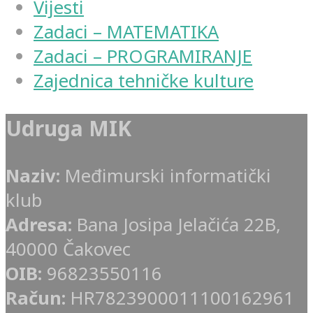
Vijesti
Zadaci – MATEMATIKA
Zadaci – PROGRAMIRANJE
Zajednica tehničke kulture
Udruga MIK
Naziv:
Međimurski informatički
klub
Adresa:
Bana Josipa Jelačića 22B,
40000 Čakovec
OIB:
96823550116
Račun:
HR7823900011100162961