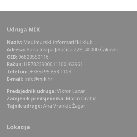
Udruga MIK
Naziv:
Međimurski informatički klub
Adresa:
Bana Josipa Jelačića 22B, 40000 Čakovec
OIB:
96823550116
Račun:
HR7823900011100162961
Telefon:
(+385) 95 853 1103
E-mail:
info@mik.hr
Predsjednik udruge:
Viktor Lazar
Zamjenik predsjednika:
Marin Drabić
Tajnik udruge:
Ana Vrankić Žagar
Lokacija