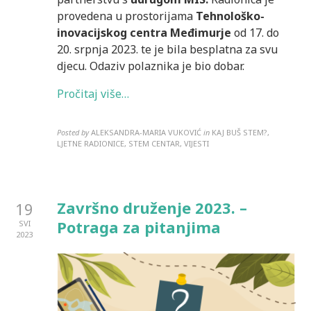
provedena u prostorijama
Tehnološko-
inovacijskog centra Međimurje
od 17. do
20. srpnja 2023. te je bila besplatna za svu
djecu. Odaziv polaznika je bio dobar.
Pročitaj više…
Posted by
ALEKSANDRA-MARIA VUKOVIĆ
in
KAJ BUŠ STEM?,
LJETNE RADIONICE, STEM CENTAR, VIJESTI
Završno druženje 2023. –
19
Potraga za pitanjima
SVI
2023