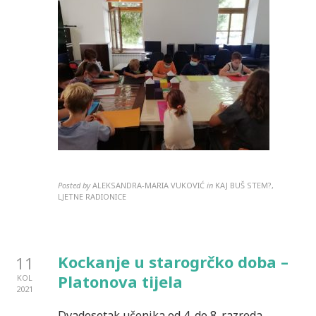
Posted by
ALEKSANDRA-MARIA VUKOVIĆ
in
KAJ BUŠ STEM?,
LJETNE RADIONICE
Kockanje u starogrčko doba –
11
Platonova tijela
KOL
2021
Dvadesetak učenika od 4. do 8. razreda