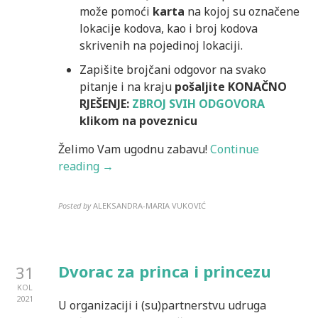
može pomoći
karta
na kojoj su označene
lokacije kodova, kao i broj kodova
skrivenih na pojedinoj lokaciji.
Zapišite brojčani odgovor na svako
pitanje i na kraju
pošaljite KONAČNO
RJEŠENJE:
ZBROJ SVIH ODGOVORA
klikom na poveznicu
Želimo Vam ugodnu zabavu!
Continue
reading →
Posted by
ALEKSANDRA-MARIA VUKOVIĆ
Dvorac za princa i princezu
31
KOL
2021
U organizaciji i (su)partnerstvu udruga