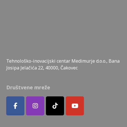
Tehnološko-inovacijski centar Medimurje d.o.o., Bana
Josipa Jelačića 22, 40000, Čakovec
Društvene mreže