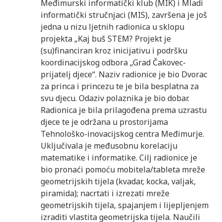
Međimurski informatički klub (MIK) i Mladi
informatički stručnjaci (MIS), završena je još
jedna u nizu ljetnih radionica u sklopu
projekta „Kaj buš STEM? Projekt je
(su)financiran kroz inicijativu i podršku
koordinacijskog odbora „Grad Čakovec-
prijatelj djece“. Naziv radionice je bio Dvorac
za princa i princezu te je bila besplatna za
svu djecu. Odaziv polaznika je bio dobar.
Radionica je bila prilagođena prema uzrastu
djece te je održana u prostorijama
Tehnološko-inovacijskog centra Međimurje.
Uključivala je međusobnu korelaciju
matematike i informatike. Cilj radionice je
bio pronaći pomoću mobitela/tableta mreže
geometrijskih tijela (kvadar, kocka, valjak,
piramida); nacrtati i izrezati mreže
geometrijskih tijela, spajanjem i lijepljenjem
izraditi vlastita geometrijska tijela. Naučili