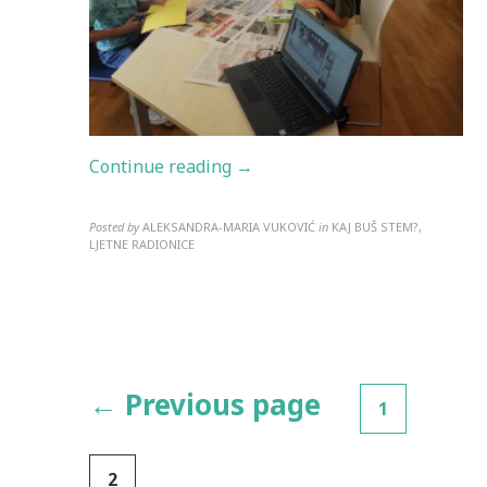
Continue reading →
Posted by
ALEKSANDRA-MARIA VUKOVIĆ
in
KAJ BUŠ STEM?,
LJETNE RADIONICE
Paginacija
← Previous page
1
objava
2