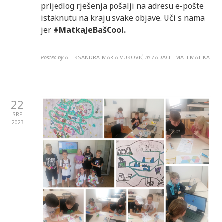
prijedlog rješenja pošalji na adresu e-pošte
istaknutu na kraju svake objave. Uči s nama
jer
#MatkaJeBašCool.
Posted by
ALEKSANDRA-MARIA VUKOVIĆ
in
ZADACI - MATEMATIKA
22
SRP
2023