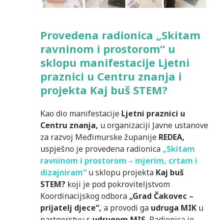
Provedena radionica „Skitam
ravninom i prostorom“ u
sklopu manifestacije Ljetni
praznici u Centru znanja i
projekta Kaj buš STEM?
Kao dio manifestacije
Ljetni praznici u
Centru znanja,
u organizaciji Javne ustanove
za razvoj Međimurske županije
REDEA,
uspješno je provedena radionica
„Skitam
ravninom i prostorom – mjerim, crtam i
dizajniram“
u sklopu projekta
Kaj buš
STEM?
koji je pod pokroviteljstvom
Koordinacijskog odbora
„Grad Čakovec –
prijatelj djece“,
a provodi ga
udruga MIK
u
partnerstvu s
udrugom MIS.
Radionica je