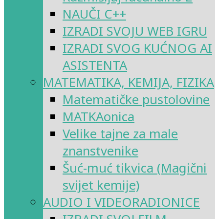
NAUČI C++
IZRADI SVOJU WEB IGRU
IZRADI SVOG KUĆNOG AI
ASISTENTA
MATEMATIKA, KEMIJA, FIZIKA
Matematičke pustolovine
MATKAonica
Velike tajne za male
znanstvenike
Šuć-muć tikvica (Magični
svijet kemije)
AUDIO I VIDEORADIONICE