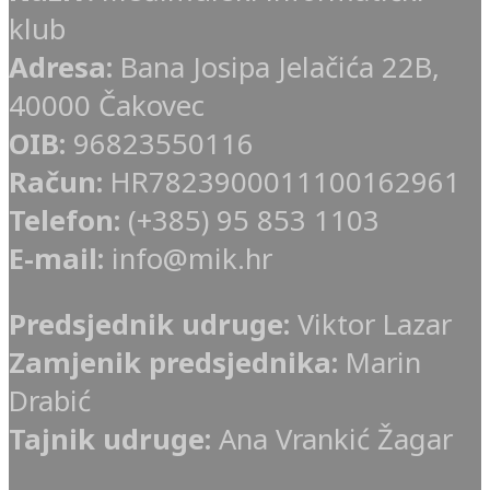
klub
Adresa:
Bana Josipa Jelačića 22B,
40000 Čakovec
OIB:
96823550116
Račun:
HR7823900011100162961
Telefon:
(+385) 95 853 1103
E-mail:
info@mik.hr
Predsjednik udruge:
Viktor Lazar
Zamjenik predsjednika:
Marin
Drabić
Tajnik udruge:
Ana Vrankić Žagar