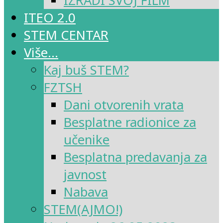
IZRADI SVOJ FILM
ITEO 2.0
STEM CENTAR
Više…
Kaj buš STEM?
FZTSH
Dani otvorenih vrata
Besplatne radionice za
učenike
Besplatna predavanja za
javnost
Nabava
STEM(AJMO!)