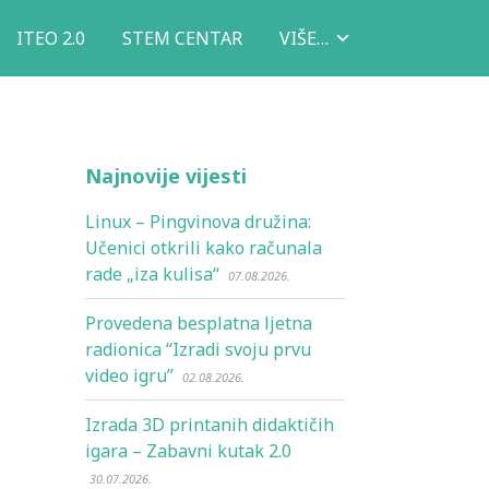
ITEO 2.0
STEM CENTAR
VIŠE…
Najnovije vijesti
Linux – Pingvinova družina:
Učenici otkrili kako računala
rade „iza kulisa“
07.08.2026.
Provedena besplatna ljetna
radionica “Izradi svoju prvu
video igru”
02.08.2026.
Izrada 3D printanih didaktičih
igara – Zabavni kutak 2.0
30.07.2026.