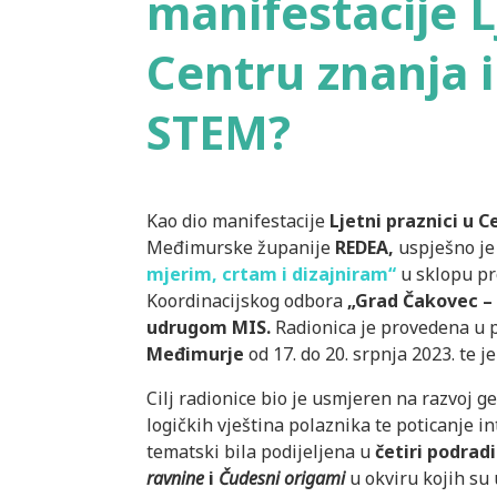
manifestacije L
Centru znanja i
STEM?
Kao dio manifestacije
Ljetni praznici u C
Međimurske županije
REDEA,
uspješno je
mjerim, crtam i dizajniram“
u sklopu p
Koordinacijskog odbora
„Grad Čakovec – p
udrugom MIS.
Radionica je provedena u 
Međimurje
od 17. do 20. srpnja 2023. te j
Cilj radionice bio je usmjeren na razvoj ge
logičkih vještina polaznika te poticanje i
tematski bila podijeljena u
četiri podrad
ravnine
i
Čudesni origami
u okviru kojih su 