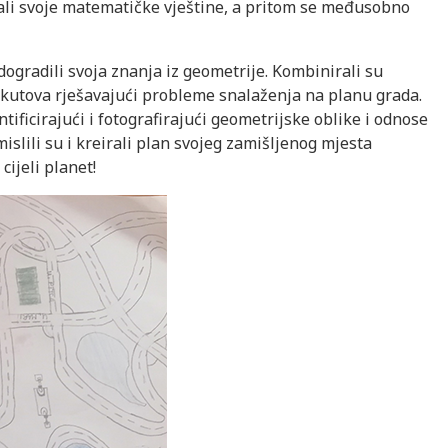
jali svoje matematičke vještine, a pritom se međusobno
adogradili svoja znanja iz geometrije. Kombinirali su
 kutova rješavajući probleme snalaženja na planu grada.
tificirajući i fotografirajući geometrijske oblike i odnose
slili su i kreirali plan svojeg zamišljenog mjesta
cijeli planet!