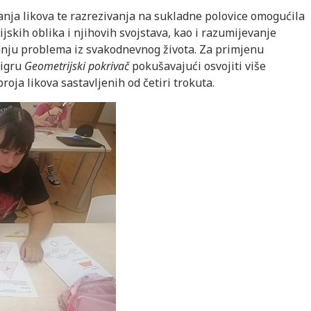
janja likova te razrezivanja na sukladne polovice omogućila
skih oblika i njihovih svojstava, kao i razumijevanje
anju problema iz svakodnevnog života. Za primjenu
 igru
Geometrijski pokrivač
pokušavajući osvojiti više
oja likova sastavljenih od četiri trokuta.