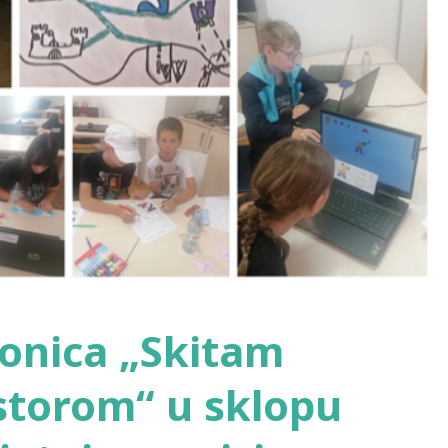
onica „Skitam
storom“ u sklopu