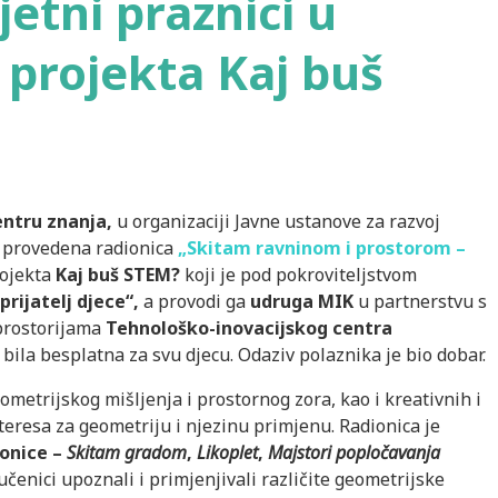
jetni praznici u
 projekta Kaj buš
entru znanja,
u organizaciji Javne ustanove za razvoj
 provedena radionica
„Skitam ravninom i prostorom –
rojekta
Kaj buš STEM?
koji je pod pokroviteljstvom
rijatelj djece“,
a provodi ga
udruga MIK
u partnerstvu s
prostorijama
Tehnološko-inovacijskog centra
e bila besplatna za svu djecu. Odaziv polaznika je bio dobar.
ometrijskog mišljenja i prostornog zora, kao i kreativnih i
nteresa za geometriju i njezinu primjenu. Radionica je
ionice –
Skitam gradom
,
Likoplet
,
Majstori popločavanja
učenici upoznali i primjenjivali različite geometrijske