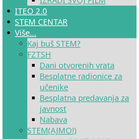
IZRADI SVOJ FILM
ITEO 2.0
STEM CENTAR
Više…
Kaj buš STEM?
FZTSH
Dani otvorenih vrata
Besplatne radionice za
učenike
Besplatna predavanja za
javnost
Nabava
STEM(AJMO!)