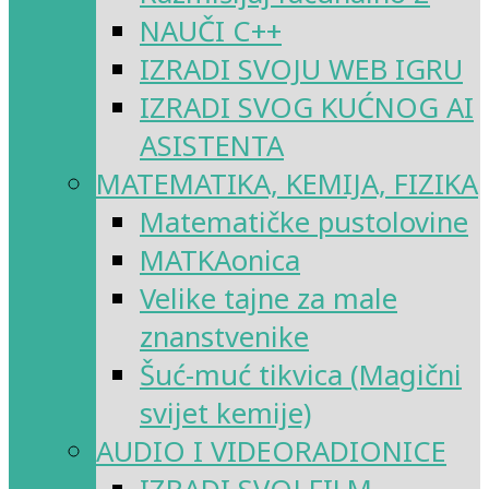
NAUČI C++
IZRADI SVOJU WEB IGRU
IZRADI SVOG KUĆNOG AI
ASISTENTA
MATEMATIKA, KEMIJA, FIZIKA
Matematičke pustolovine
MATKAonica
Velike tajne za male
znanstvenike
Šuć-muć tikvica (Magični
svijet kemije)
AUDIO I VIDEORADIONICE