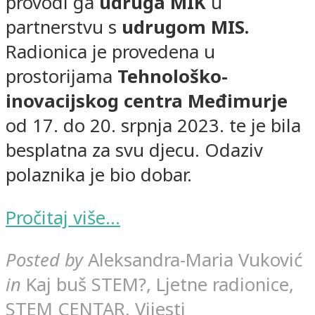
provodi ga
udruga MIK
u
partnerstvu s
udrugom MIS.
Radionica je provedena u
prostorijama
Tehnološko-
inovacijskog centra Međimurje
od 17. do 20. srpnja 2023. te je bila
besplatna za svu djecu. Odaziv
polaznika je bio dobar.
Pročitaj više…
Posted by
Aleksandra-Maria Vuković
in
Kaj buš STEM?, Ljetne radionice,
STEM CENTAR, Vijesti