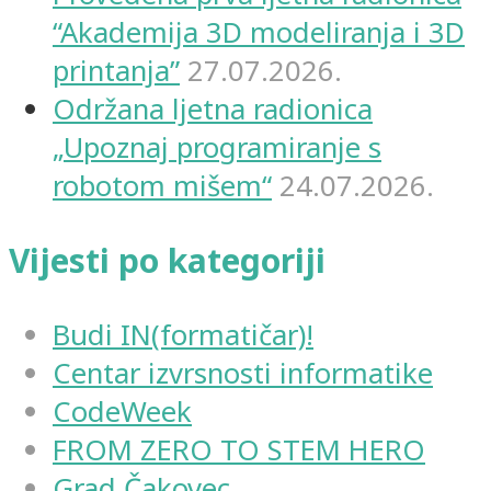
“Akademija 3D modeliranja i 3D
printanja”
27.07.2026.
Održana ljetna radionica
„Upoznaj programiranje s
robotom mišem“
24.07.2026.
Vijesti po kategoriji
Budi IN(formatičar)!
Centar izvrsnosti informatike
CodeWeek
FROM ZERO TO STEM HERO
Grad Čakovec