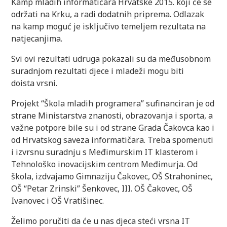
Kamp mladih informatičara Hrvatske 2015. koji će se
održati na Krku, a radi dodatnih priprema. Odlazak
na kamp moguć je isključivo temeljem rezultata na
natjecanjima.
Svi ovi rezultati udruga pokazali su da međusobnom
suradnjom rezultati djece i mladeži mogu biti
doista vrsni.
Projekt “Škola mladih programera” sufinanciran je od
strane Ministarstva znanosti, obrazovanja i sporta, a
važne potpore bile su i od strane Grada Čakovca kao i
od Hrvatskog saveza informatičara. Treba spomenuti
i izvrsnu suradnju s Međimurskim IT klasterom i
Tehnološko inovacijskim centrom Međimurja. Od
škola, izdvajamo Gimnaziju Čakovec, OŠ Strahoninec,
OŠ “Petar Zrinski” Šenkovec, III. OŠ Čakovec, OŠ
Ivanovec i OŠ Vratišinec.
Želimo poručiti da će u nas djeca steći vrsna IT