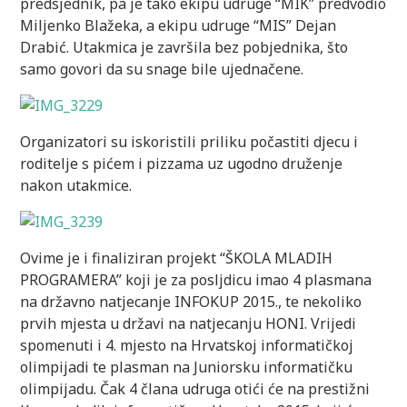
predsjednik, pa je tako ekipu udruge “MIK” predvodio
Miljenko Blažeka, a ekipu udruge “MIS” Dejan
Drabić. Utakmica je završila bez pobjednika, što
samo govori da su snage bile ujednačene.
Organizatori su iskoristili priliku počastiti djecu i
roditelje s pićem i pizzama uz ugodno druženje
nakon utakmice.
Ovime je i finaliziran projekt “ŠKOLA MLADIH
PROGRAMERA” koji je za posljdicu imao 4 plasmana
na državno natjecanje INFOKUP 2015., te nekoliko
prvih mjesta u državi na natjecanju HONI. Vrijedi
spomenuti i 4. mjesto na Hrvatskoj informatičkoj
olimpijadi te plasman na Juniorsku informatičku
olimpijadu. Čak 4 člana udruga otići će na prestižni