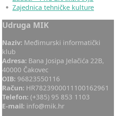
Zajednica tehničke kulture
Udruga MIK
Naziv:
Međimurski informatički
klub
Adresa:
Bana Josipa Jelačića 22B,
40000 Čakovec
OIB:
96823550116
Račun:
HR7823900011100162961
Telefon:
(+385) 95 853 1103
E-mail:
info@mik.hr