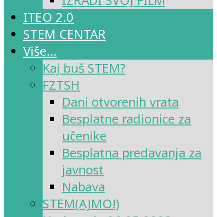
IZRADI SVOJ FILM
ITEO 2.0
STEM CENTAR
Više…
Kaj buš STEM?
FZTSH
Dani otvorenih vrata
Besplatne radionice za
učenike
Besplatna predavanja za
javnost
Nabava
STEM(AJMO!)