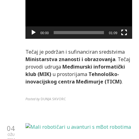
00:00
01:09
Tečaj je podržan i sufinanciran sredstvima
Ministarstva znanosti i obrazovanja
. Tečaj
provodi udruga
Međimurski informatički
klub (MIK)
u prostorijama
Tehnološko-
inovacijskog centra Međimurje (TICM)
.
Posted by
DUNJA SKVORC
04
OŽU