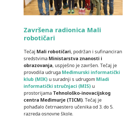
Završena radionica Mali
robotičari
Tečaj
Mali robotičari
, podržan i sufinanciran
sredstvima
Ministarstva znanosti i
obrazovanja
, uspješno je završen. Tečaj je
provodila udruga
Međimurski informatički
klub (MIK)
u suradnji s udrugom
Mladi
informatički stručnjaci (MIS)
u
prostorijama
Tehnološko-inovacijskog
centra Međimurje (TICM)
. Tečaj je
pohađalo četrnaestero učenika od 3. do 5.
razreda osnovne škole.