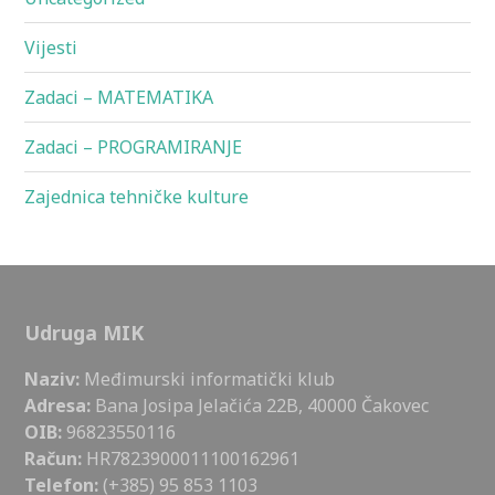
Vijesti
Zadaci – MATEMATIKA
Zadaci – PROGRAMIRANJE
Zajednica tehničke kulture
Udruga MIK
Naziv:
Međimurski informatički klub
Adresa:
Bana Josipa Jelačića 22B, 40000 Čakovec
OIB:
96823550116
Račun:
HR7823900011100162961
Telefon:
(+385) 95 853 1103