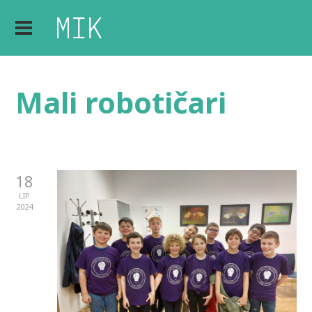
Mali robotičari
18
LIP
2024