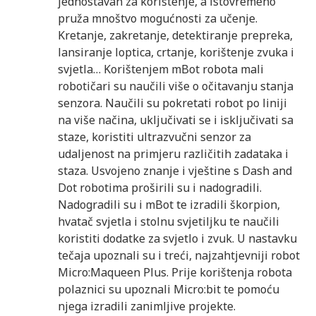
jednostavan za korištenje, a istovremeno
pruža mnoštvo mogućnosti za učenje.
Kretanje, zakretanje, detektiranje prepreka,
lansiranje loptica, crtanje, korištenje zvuka i
svjetla… Korištenjem mBot robota mali
robotičari su naučili više o očitavanju stanja
senzora. Naučili su pokretati robot po liniji
na više načina, uključivati se i isključivati sa
staze, koristiti ultrazvučni senzor za
udaljenost na primjeru različitih zadataka i
staza. Usvojeno znanje i vještine s Dash and
Dot robotima proširili su i nadogradili.
Nadogradili su i mBot te izradili škorpion,
hvatač svjetla i stolnu svjetiljku te naučili
koristiti dodatke za svjetlo i zvuk. U nastavku
tečaja upoznali su i treći, najzahtjevniji robot
Micro:Maqueen Plus. Prije korištenja robota
polaznici su upoznali Micro:bit te pomoću
njega izradili zanimljive projekte.