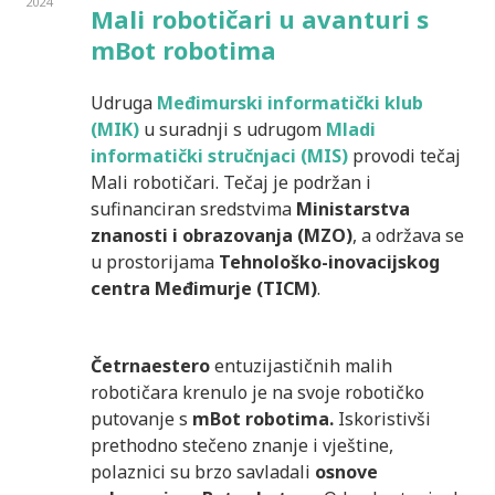
2024
Mali robotičari u avanturi s
mBot robotima
Udruga
Međimurski informatički klub
(MIK)
u suradnji s udrugom
Mladi
informatički stručnjaci (MIS)
provodi tečaj
Mali robotičari. Tečaj je podržan i
sufinanciran sredstvima
Ministarstva
znanosti i obrazovanja (MZO)
, a održava se
u prostorijama
Tehnološko-inovacijskog
centra Međimurje (TICM)
.
Četrnaestero
entuzijastičnih malih
robotičara krenulo je na svoje robotičko
putovanje s
mBot robotima.
Iskoristivši
prethodno stečeno znanje i vještine,
polaznici su brzo savladali
osnove