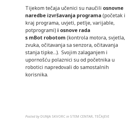
Tijekom tečaja učenici su naučili
osnovne
naredbe izvršavanja programa
(početak i
kraj programa, uvjeti, petlje, varijable,
potprogrami)
i osnove rada
s
mBot
robotom
(kontrola motora, svjetla,
zvuka, očitavanja sa senzora, očitavanja
stanja tipke…). Svojim zalaganjem i
upornošću polaznici su od početnika u
robotici napredovali do samostalnih
korisnika.
Posted by
DUNJA SKVORC
in
STEM CENTAR, TEČAJEVI