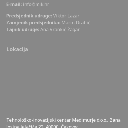
E-mail:
info@mik.hr
Predsjednik udruge:
Viktor Lazar
Zamjenik predsjednika:
Marin Drabić
Tajnik udruge:
Ana Vrankić Žagar
Lokacija
Tehnološko-inovacijski centar Medimurje d.o.o., Bana
Josipa Jelačića 22, 40000, Čakovec