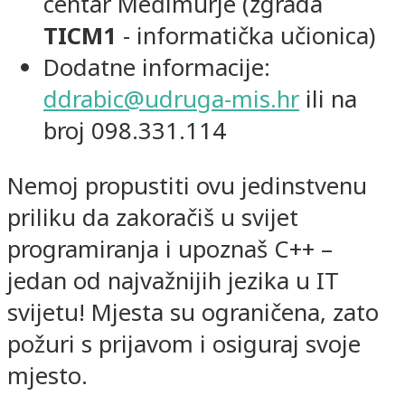
centar Međimurje (zgrada
TICM1
- informatička učionica)
Dodatne informacije:
ddrabic@udruga-mis.hr
ili na
broj 098.331.114
Nemoj propustiti ovu jedinstvenu
priliku da zakoračiš u svijet
programiranja i upoznaš C++ –
jedan od najvažnijih jezika u IT
svijetu! Mjesta su ograničena, zato
požuri s prijavom i osiguraj svoje
mjesto.