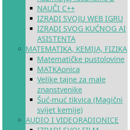
NAUČI C++
IZRADI SVOJU WEB IGRU
IZRADI SVOG KUĆNOG AI
ASISTENTA
MATEMATIKA, KEMIJA, FIZIKA
Matematičke pustolovine
MATKAonica
Velike tajne za male
znanstvenike
Šuć-muć tikvica (Magični
svijet kemije)
AUDIO I VIDEORADIONICE