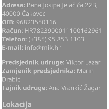
Adresa:
Bana Josipa Jelačića 22B,
40000 Čakovec
OIB:
96823550116
Račun:
HR7823900011100162961
Telefon:
(+385) 95 853 1103
E-mail:
info@mik.hr
Predsjednik udruge:
Viktor Lazar
Zamjenik predsjednika:
Marin
Drabić
Tajnik udruge:
Ana Vrankić Žagar
Lokacija