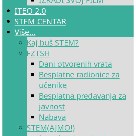
IZRADI SVOJ FILM
ITEO 2.0
STEM CENTAR
Više…
Kaj buš STEM?
FZTSH
Dani otvorenih vrata
Besplatne radionice za
učenike
Besplatna predavanja za
javnost
Nabava
STEM(AJMO!)