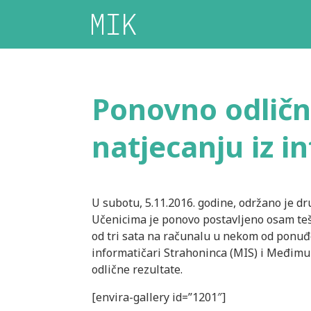
Ponovno odlični
natjecanju iz i
U subotu, 5.11.2016. godine, održano je d
Učenicima je ponovo postavljeno osam tešk
od tri sata na računalu u nekom od ponuđ
informatičari Strahoninca (MIS) i Međimu
odlične rezultate.
[envira-gallery id=”1201″]