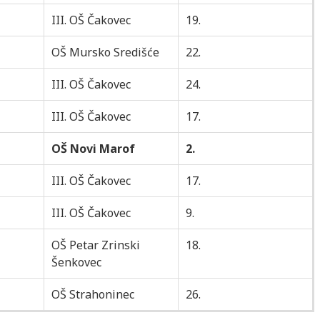
III. OŠ Čakovec
19.
OŠ Mursko Središće
22.
III. OŠ Čakovec
24.
III. OŠ Čakovec
17.
OŠ Novi Marof
2.
III. OŠ Čakovec
17.
III. OŠ Čakovec
9.
OŠ Petar Zrinski
18.
Šenkovec
OŠ Strahoninec
26.