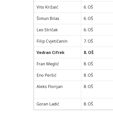
Vito Križaić
6. OŠ
Šimun Bilas
6. OŠ
Leo Stričak
6. OŠ
Filip Cvjetičanin
7. OŠ
Vedran Cifrek
8. OŠ
Fran Meglić
8. OŠ
Eno Peršić
8. OŠ
Aleks Florijan
8. OŠ
Goran Ladić
8. OŠ