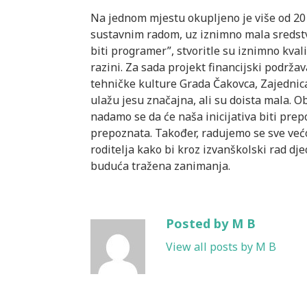
Na jednom mjestu okupljeno je više od 20
sustavnim radom, uz iznimno mala sredstv
biti programer”, stvoritle su iznimno kval
razini. Za sada projekt financijski podrž
tehničke kulture Grada Čakovca, Zajednic
ulažu jesu značajna, ali su doista mala. Ob
nadamo se da će naša inicijativa biti prepo
prepoznata. Također, radujemo se sve većoj
roditelja kako bi kroz izvanškolski rad dj
buduća tražena zanimanja.
Posted by M B
View all posts by M B