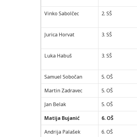
Vinko Sabolčec
2. SŠ
Jurica Horvat
3. SŠ
Luka Habuš
3. SŠ
Samuel Sobočan
5. OŠ
Martin Zadravec
5. OŠ
Jan Belak
5. OŠ
Matija Bujanić
6. OŠ
Andrija Palašek
6. OŠ