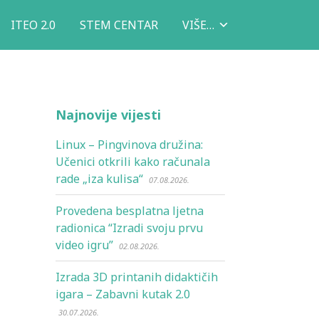
ITEO 2.0
STEM CENTAR
VIŠE…
Najnovije vijesti
Linux – Pingvinova družina:
Učenici otkrili kako računala
rade „iza kulisa“
07.08.2026.
Provedena besplatna ljetna
radionica “Izradi svoju prvu
video igru”
02.08.2026.
Izrada 3D printanih didaktičih
igara – Zabavni kutak 2.0
30.07.2026.