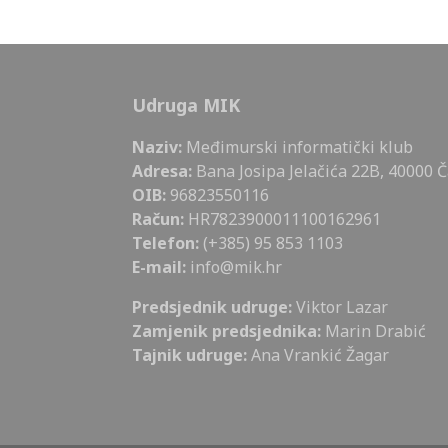
Udruga MIK
Naziv:
Međimurski informatički klub
Adresa:
Bana Josipa Jelačića 22B, 40000 
OIB:
96823550116
Račun:
HR7823900011100162961
Telefon:
(+385) 95 853 1103
E-mail:
info@mik.hr
Predsjednik udruge:
Viktor Lazar
Zamjenik predsjednika:
Marin Drabić
Tajnik udruge:
Ana Vrankić Žagar