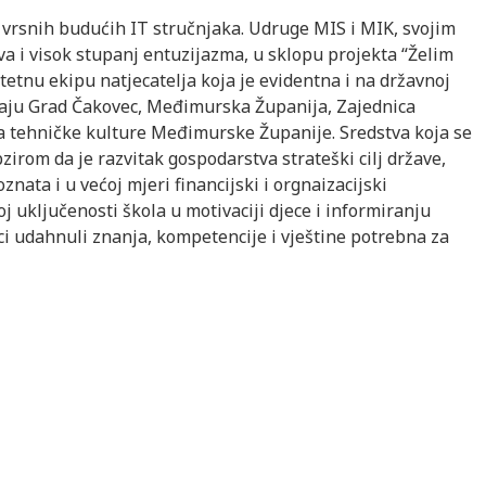
 vrsnih budućih IT stručnjaka. Udruge MIS i MIK, svojim
a i visok stupanj entuzijazma, u sklopu projekta “Želim
itetnu ekipu natjecatelja koja je evidentna i na državnoj
avaju Grad Čakovec, Međimurska Županija, Zajednica
a tehničke kulture Međimurske Županije. Sredstva koja se
zirom da je razvitak gospodarstva strateški cilj države,
znata i u većoj mjeri financijski i orgnaizacijski
 uključenosti škola u motivaciji djece i informiranju
eci udahnuli znanja, kompetencije i vještine potrebna za