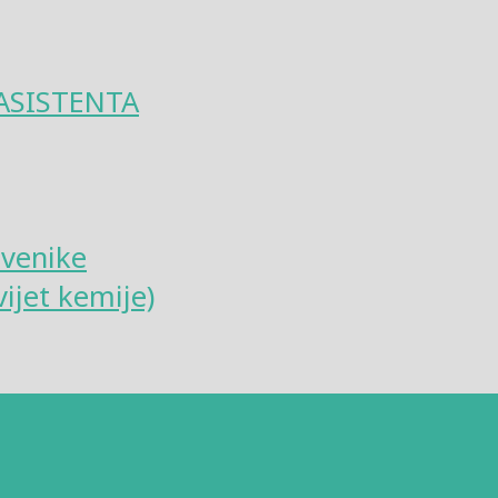
ASISTENTA
tvenike
ijet kemije)