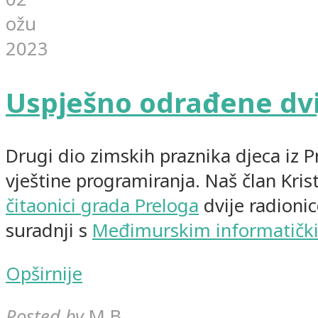
ožu
2023
Uspješno odrađene dvi
Drugi dio zimskih praznika djeca iz Pr
vještine programiranja. Naš član Kris
čitaonici grada Preloga
dvije radioni
suradnji s
Međimurskim informatičk
Opširnije
Posted by
M B