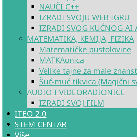
NAUČI C++
IZRADI SVOJU WEB IGRU
IZRADI SVOG KUĆNOG AI 
MATEMATIKA, KEMIJA, FIZIKA
Matematičke pustolovine
MATKAonica
Velike tajne za male znans
Šuć-muć tikvica (Magični sv
AUDIO I VIDEORADIONICE
IZRADI SVOJ FILM
ITEO 2.0
STEM CENTAR
Više…