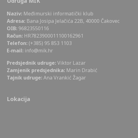
Udruga MIK
Naziv:
Međimurski informatički klub
Adresa:
Bana Josipa Jelačića 22B, 40000 Čakovec
OIB:
96823550116
Račun:
HR7823900011100162961
Telefon:
(+385) 95 853 1103
E-mail:
info@mik.hr
Predsjednik udruge:
Viktor Lazar
Zamjenik predsjednika:
Marin Drabić
Tajnik udruge:
Ana Vrankić Žagar
Lokacija