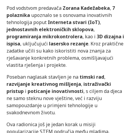
Pod vodstvom predavača
Zorana Kadežabeka
,
7
polaznika
upoznalo se s osnovama inovativnih
tehnologija poput
Interneta stvari (IoT)
,
jednostavnih elektroničkih sklopova
,
programiranja mikrokontrolera
, kao i
3D dizajna i
ispisa
, uključujući
lasersko rezanje
. Kroz praktične
zadatke učili su kako iskoristiti nova znanja za
rješavanje konkretnih problema, osmišljavajući
vlastita rješenja i projekte.
Poseban naglasak stavljen je na
timski rad
,
razvijanje kreativnog mišljenja
,
istraživački
pristup
i
poticanje inovativnosti
, s ciljem da djeca
ne samo steknu nove vještine, već i razviju
samopouzdanje u primjeni tehnologije u
svakodnevnom životu.
Ova radionica još je jedan korak u misiji
popularizacije STEM područja među mladima,