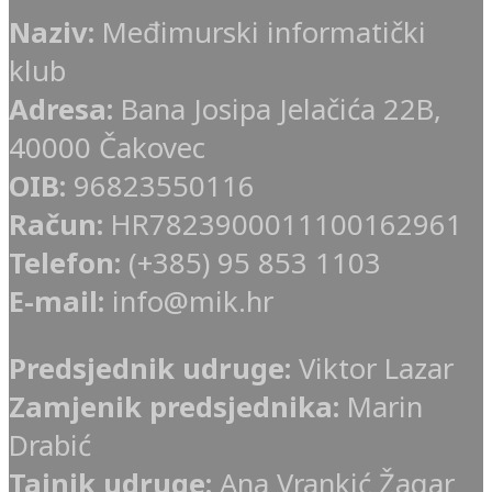
Naziv:
Međimurski informatički
klub
Adresa:
Bana Josipa Jelačića 22B,
40000 Čakovec
OIB:
96823550116
Račun:
HR7823900011100162961
Telefon:
(+385) 95 853 1103
E-mail:
info@mik.hr
Predsjednik udruge:
Viktor Lazar
Zamjenik predsjednika:
Marin
Drabić
Tajnik udruge:
Ana Vrankić Žagar