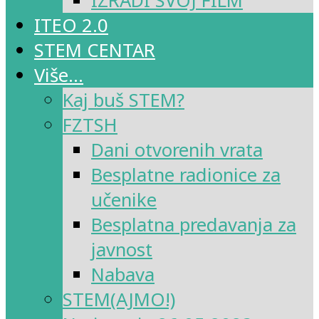
IZRADI SVOJ FILM
ITEO 2.0
STEM CENTAR
Više…
Kaj buš STEM?
FZTSH
Dani otvorenih vrata
Besplatne radionice za
učenike
Besplatna predavanja za
javnost
Nabava
STEM(AJMO!)