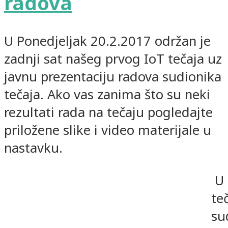
radova
U Ponedjeljak 20.2.2017 održan je
zadnji sat našeg prvog IoT tečaja uz
javnu prezentaciju radova sudionika
tečaja. Ako vas zanima što su neki
rezultati rada na tečaju pogledajte
priložene slike i video materijale u
nastavku.
U 
te
su