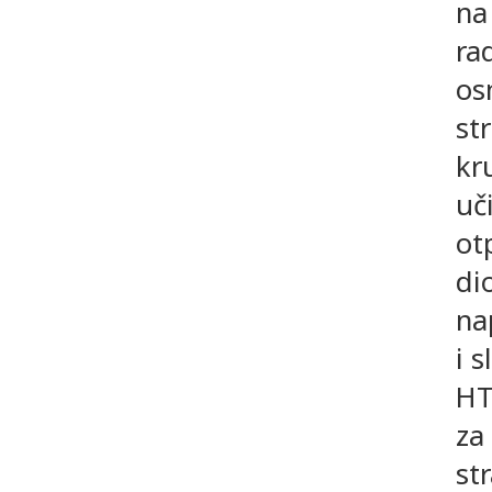
na
rad
os
st
kr
uči
ot
di
na
i s
HT
za
str