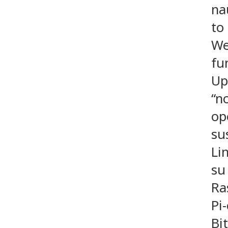
nau
to
We
fu
Up
“no
op
su
Li
su
Ra
Pi-
Bi