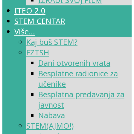
IZRADI SVOJ FILM
ITEO 2.0
STEM CENTAR
Više…
Kaj buš STEM?
FZTSH
Dani otvorenih vrata
Besplatne radionice za
učenike
Besplatna predavanja za
javnost
Nabava
STEM(AJMO!)