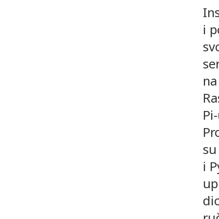
Ins
i p
sv
se
na
Ra
Pi-
Pr
su
i 
up
di
ru