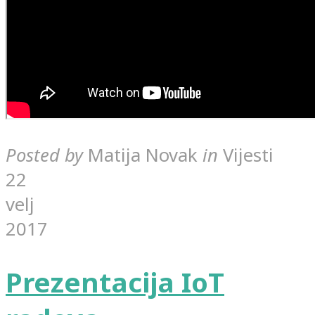
Posted by
Matija Novak
in
Vijesti
22
velj
2017
Prezentacija IoT