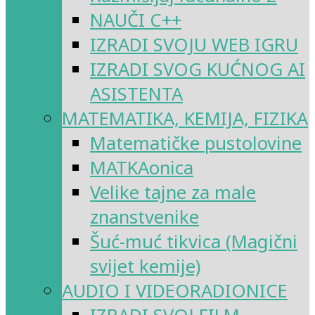
NAUČI C++
IZRADI SVOJU WEB IGRU
IZRADI SVOG KUĆNOG AI
ASISTENTA
MATEMATIKA, KEMIJA, FIZIKA
Matematičke pustolovine
MATKAonica
Velike tajne za male
znanstvenike
Šuć-muć tikvica (Magični
svijet kemije)
AUDIO I VIDEORADIONICE