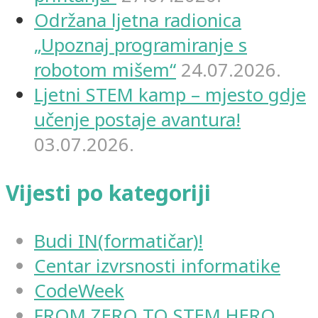
Održana ljetna radionica
„Upoznaj programiranje s
robotom mišem“
24.07.2026.
Ljetni STEM kamp – mjesto gdje
učenje postaje avantura!
03.07.2026.
Vijesti po kategoriji
Budi IN(formatičar)!
Centar izvrsnosti informatike
CodeWeek
FROM ZERO TO STEM HERO