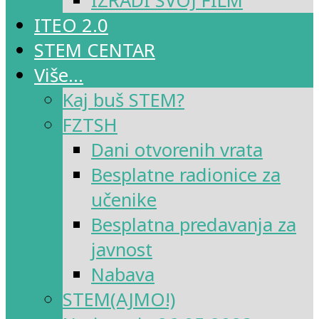
IZRADI SVOJ FILM
ITEO 2.0
STEM CENTAR
Više…
Kaj buš STEM?
FZTSH
Dani otvorenih vrata
Besplatne radionice za
učenike
Besplatna predavanja za
javnost
Nabava
STEM(AJMO!)