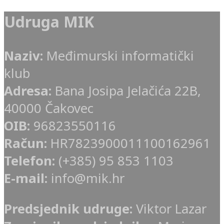
Udruga MIK
Naziv:
Međimurski informatički
klub
Adresa:
Bana Josipa Jelačića 22B,
40000 Čakovec
OIB:
96823550116
Račun:
HR7823900011100162961
Telefon:
(+385) 95 853 1103
E-mail:
info@mik.hr
Predsjednik udruge:
Viktor Lazar