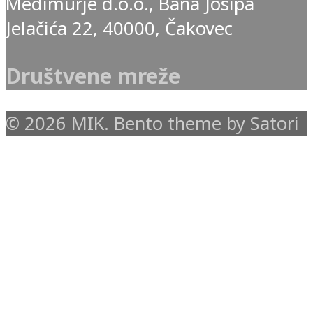
Medimurje d.o.o., Bana Josipa
Jelačića 22, 40000, Čakovec
Društvene mreže
© 2026 MIK. Bento theme by Satori