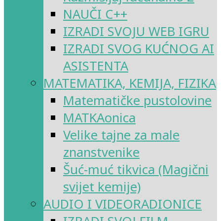
NAUČI C++
IZRADI SVOJU WEB IGRU
IZRADI SVOG KUĆNOG AI
ASISTENTA
MATEMATIKA, KEMIJA, FIZIKA
Matematičke pustolovine
MATKAonica
Velike tajne za male
znanstvenike
Šuć-muć tikvica (Magični
svijet kemije)
AUDIO I VIDEORADIONICE