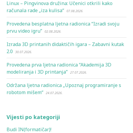
Linux – Pingvinova družina: Učenici otkrili kako
računala rade „iza kulisa“
07.08.2026.
Provedena besplatna ljetna radionica “Izradi svoju
prvu video igru”
02.08.2026.
Izrada 3D printanih didaktičih igara – Zabavni kutak
2.0
30.07.2026.
Provedena prva ljetna radionica “Akademija 3D
modeliranja i 3D printanja”
27.07.2026.
Održana ljetna radionica „Upoznaj programiranje s
robotom mišem“
24.07.2026.
Vijesti po kategoriji
Budi IN(formatičar)!