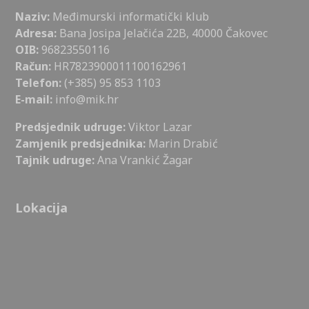
Naziv:
Međimurski informatički klub
Adresa:
Bana Josipa Jelačića 22B, 40000 Čakovec
OIB:
96823550116
Račun:
HR7823900011100162961
Telefon:
(+385) 95 853 1103
E-mail:
info@mik.hr
Predsjednik udruge:
Viktor Lazar
Zamjenik predsjednika:
Marin Drabić
Tajnik udruge:
Ana Vrankić Žagar
Lokacija