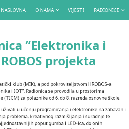
NASLOVNA
O NAMA
VIJESTI
RADIONICE
ica “Elektronika i
HROBOS projekta
tički klub (MIK), a pod pokroviteljstvom HROBOS-a
nika i IOT”. Radionica se provodila u prostorima
 (TICM) za polaznike od 6. do 8. razreda osnovne škole.
uživali u učenju programiranja i elektronike na zabavan i
anja problema, kreativnog razmišljanja i suradnje te
ajjednostavnijih poput gumba i LED-ica, do onih