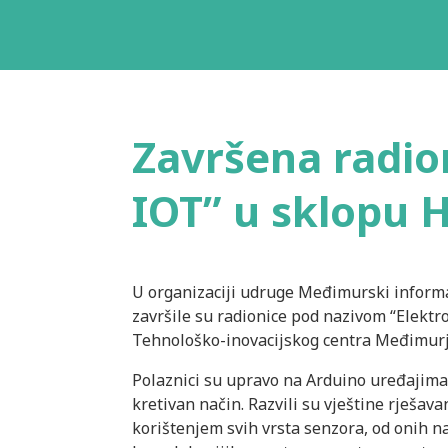
Završena radion
IOT” u sklopu 
U organizaciji udruge Međimurski informa
završile su radionice pod nazivom “Elektro
Tehnološko-inovacijskog centra Međimurje
Polaznici su upravo na Arduino uređajima 
kretivan način. Razvili su vještine rješav
korištenjem svih vrsta senzora, od onih n