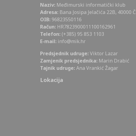
Naziv:
Međimurski informatički klub
Adresa:
Bana Josipa Jelačića 22B, 40000 
OIB:
96823550116
Račun:
HR7823900011100162961
Telefon:
(+385) 95 853 1103
E-mail:
info@mik.hr
Predsjednik udruge:
Viktor Lazar
Zamjenik predsjednika:
Marin Drabić
Tajnik udruge:
Ana Vrankić Žagar
Lokacija