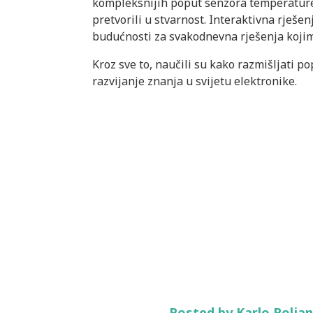
kompleksnijih poput senzora temperature,
pretvorili u stvarnost. Interaktivna rješen
budućnosti za svakodnevna rješenja kojim
Kroz sve to, naučili su kako razmišljati po
razvijanje znanja u svijetu elektronike.
Posted by Karlo Polja