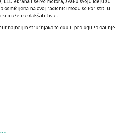
 LED ekrana i servo motora, svaku svoju ideju su
ja osmišljena na ovoj radionici mogu se koristiti u
 si možemo olakšati život.
put najboljih stručnjaka te dobili podlogu za daljnje
nec