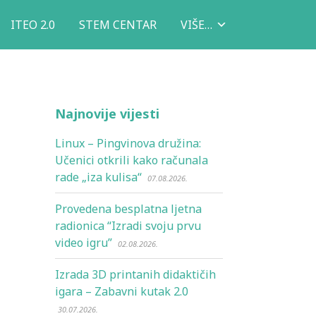
ITEO 2.0
STEM CENTAR
VIŠE…
Najnovije vijesti
Linux – Pingvinova družina:
Učenici otkrili kako računala
rade „iza kulisa“
07.08.2026.
Provedena besplatna ljetna
radionica “Izradi svoju prvu
video igru”
02.08.2026.
Izrada 3D printanih didaktičih
igara – Zabavni kutak 2.0
30.07.2026.