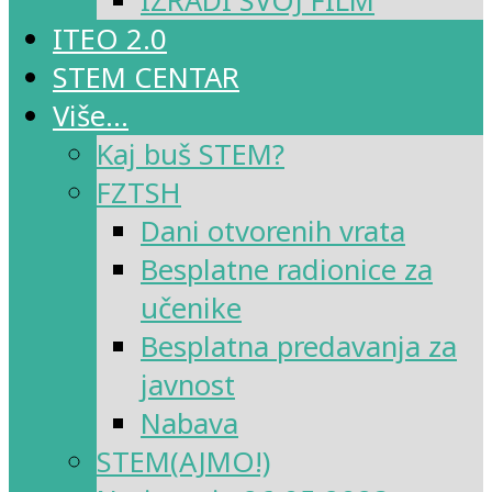
IZRADI SVOJ FILM
ITEO 2.0
STEM CENTAR
Više…
Kaj buš STEM?
FZTSH
Dani otvorenih vrata
Besplatne radionice za
učenike
Besplatna predavanja za
javnost
Nabava
STEM(AJMO!)