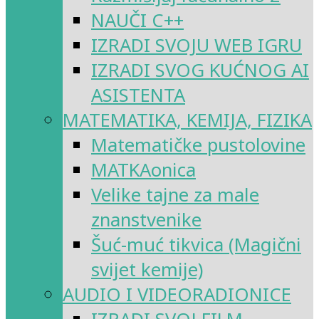
NAUČI C++
IZRADI SVOJU WEB IGRU
IZRADI SVOG KUĆNOG AI
ASISTENTA
MATEMATIKA, KEMIJA, FIZIKA
Matematičke pustolovine
MATKAonica
Velike tajne za male
znanstvenike
Šuć-muć tikvica (Magični
svijet kemije)
AUDIO I VIDEORADIONICE