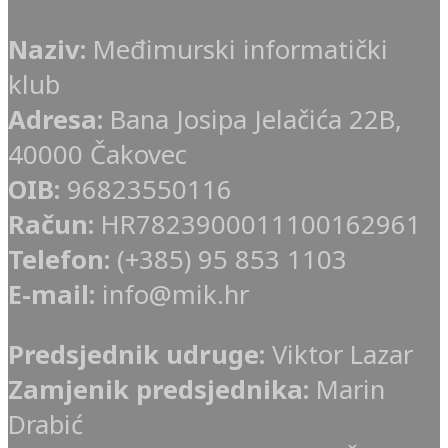
Naziv:
Međimurski informatički
klub
Adresa:
Bana Josipa Jelačića 22B,
40000 Čakovec
OIB:
96823550116
Račun:
HR7823900011100162961
Telefon:
(+385) 95 853 1103
E-mail:
info@mik.hr
Predsjednik udruge:
Viktor Lazar
Zamjenik predsjednika:
Marin
Drabić