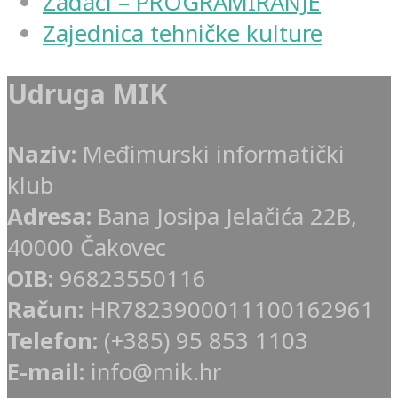
Zadaci – PROGRAMIRANJE
Zajednica tehničke kulture
Udruga MIK
Naziv:
Međimurski informatički
klub
Adresa:
Bana Josipa Jelačića 22B,
40000 Čakovec
OIB:
96823550116
Račun:
HR7823900011100162961
Telefon:
(+385) 95 853 1103
E-mail:
info@mik.hr