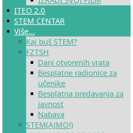
IZRADI SVOJ FILM
ITEO 2.0
STEM CENTAR
Više…
Kaj buš STEM?
FZTSH
Dani otvorenih vrata
Besplatne radionice za
učenike
Besplatna predavanja za
javnost
Nabava
STEM(AJMO!)