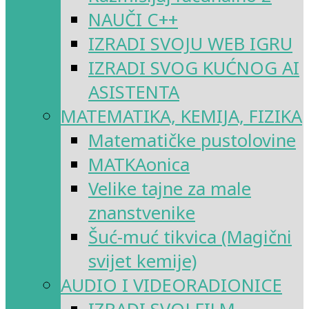
NAUČI C++
IZRADI SVOJU WEB IGRU
IZRADI SVOG KUĆNOG AI
ASISTENTA
MATEMATIKA, KEMIJA, FIZIKA
Matematičke pustolovine
MATKAonica
Velike tajne za male
znanstvenike
Šuć-muć tikvica (Magični
svijet kemije)
AUDIO I VIDEORADIONICE