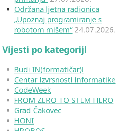
Održana ljetna radionica
„Upoznaj programiranje s
robotom mišem“
24.07.2026.
Vijesti po kategoriji
Budi IN(formatičar)!
Centar izvrsnosti informatike
CodeWeek
FROM ZERO TO STEM HERO
Grad Čakovec
HONI
HROBOS