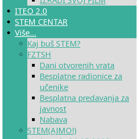
IZRADI SVOJ FILM
ITEO 2.0
STEM CENTAR
Više…
Kaj buš STEM?
FZTSH
Dani otvorenih vrata
Besplatne radionice za
učenike
Besplatna predavanja za
javnost
Nabava
STEM(AJMO!)