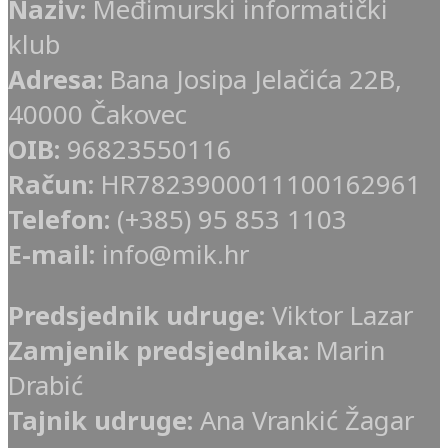
Naziv:
Međimurski informatički
klub
Adresa:
Bana Josipa Jelačića 22B,
40000 Čakovec
OIB:
96823550116
Račun:
HR7823900011100162961
Telefon:
(+385) 95 853 1103
E-mail:
info@mik.hr
Predsjednik udruge:
Viktor Lazar
Zamjenik predsjednika:
Marin
Drabić
Tajnik udruge:
Ana Vrankić Žagar