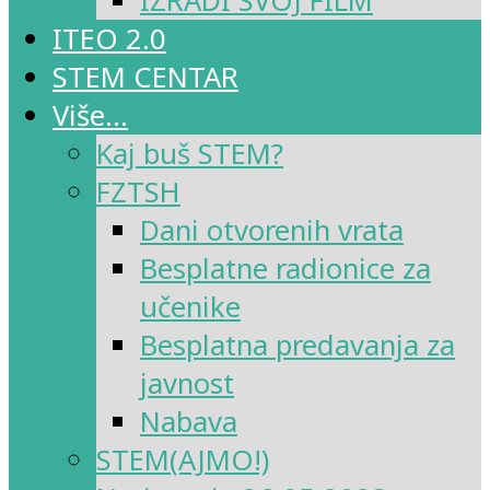
IZRADI SVOJ FILM
ITEO 2.0
STEM CENTAR
Više…
Kaj buš STEM?
FZTSH
Dani otvorenih vrata
Besplatne radionice za
učenike
Besplatna predavanja za
javnost
Nabava
STEM(AJMO!)