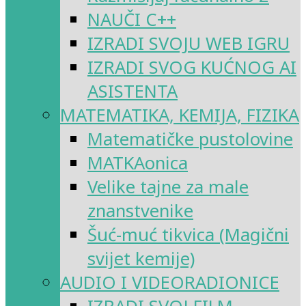
NAUČI C++
IZRADI SVOJU WEB IGRU
IZRADI SVOG KUĆNOG AI
ASISTENTA
MATEMATIKA, KEMIJA, FIZIKA
Matematičke pustolovine
MATKAonica
Velike tajne za male
znanstvenike
Šuć-muć tikvica (Magični
svijet kemije)
AUDIO I VIDEORADIONICE