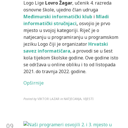
Logo Lige
Lovro Žagar
, učenik 4. razreda
osnovne škole, ujedno član udruga
Međimurski informatički klub
i
Mladi
informatički stručnjaci
,
osvojio je prvo
mjesto u svojoj kategoriji. Riječ je o
natjecanju u programiranju u programskom
jeziku Logo čiji je organizator
Hrvatski
savez informatičara
, a provodi se u šest
kola tijekom školske godine. Ove godine isto
se održava u online obliku i to od listopada
2021. do travnja 2022. godine.
Opširnije
Posted by
VIKTOR LAZAR
in
NATJECANJA, VIJESTI
09