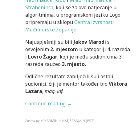
informatički klub
i
Mladi informatičari
Strahoninca
, koji se za ovo natjecanje u
algoritmima, u programskom jeziku Logo,
pripremaju u sklopu
Centra izvrsnosti
Međimurske županije.
Najuspješniji su bili
Jakov Marodi
s
osvojenim
2. mjestom
u kategoriji 4. razreda
i
Lovro Žagar
, koji je među sudionicima 3.
razreda zauzeo
3. mjesto.
Odlične rezultate zabilježili su i ostali
sudionici, čiji je mentor također bio
Viktora
Lazara
,
mag. inf.
Continue reading →
Posted by
MIKADMIN
in
NATJECANJA, VIJESTI