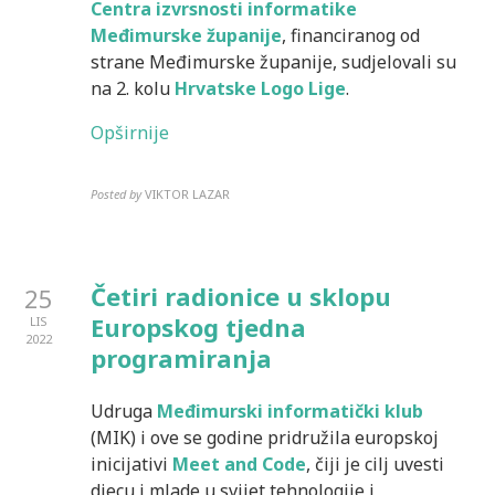
Centra izvrsnosti informatike
Međimurske županije
, financiranog od
strane Međimurske županije, sudjelovali su
na 2. kolu
Hrvatske Logo Lige
.
Opširnije
Posted by
VIKTOR LAZAR
Četiri radionice u sklopu
25
Europskog tjedna
LIS
2022
programiranja
Udruga
Međimurski informatički klub
(MIK) i ove se godine pridružila europskoj
inicijativi
Meet and Code
, čiji je cilj uvesti
djecu i mlade u svijet tehnologije i