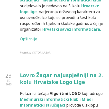
stručnjaci
i
Međimurski informatički klub
sudjelovalo je nedavno na 3. kolu
Hrvatske
logo lige
, natjecanju državnog karaktera za
osnovnoškolce koje se provodi u šest kola
raspoređenih tijekom školske godine, a čiji je
organizator
Hrvatski savez informatičara.
Opširnije
Posted by
VIKTOR LAZAR
Lovro Žagar najuspješniji na 2.
23
kolu Hrvatske Logo Lige
SIJ
2023
Polaznici tečaja
Algoritmi LOGO
koji udruge
Međimurski informatički klub
i
Mladi
informatički stručnjaci
provode u sklopu