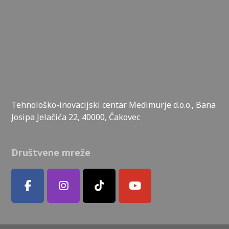
Tehnološko-inovacijski centar Medimurje d.o.o., Bana
Josipa Jelačića 22, 40000, Čakovec
Društvene mreže