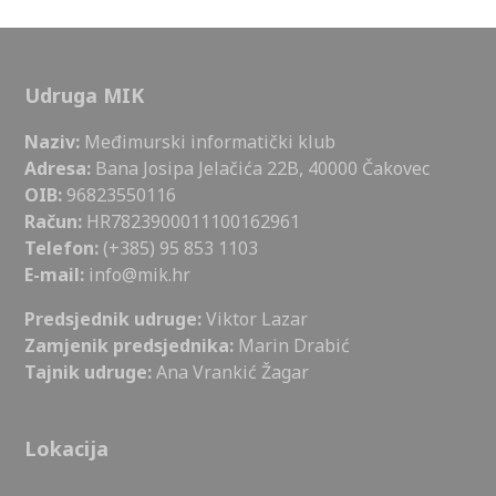
Udruga MIK
Naziv:
Međimurski informatički klub
Adresa:
Bana Josipa Jelačića 22B, 40000 Čakovec
OIB:
96823550116
Račun:
HR7823900011100162961
Telefon:
(+385) 95 853 1103
E-mail:
info@mik.hr
Predsjednik udruge:
Viktor Lazar
Zamjenik predsjednika:
Marin Drabić
Tajnik udruge:
Ana Vrankić Žagar
Lokacija