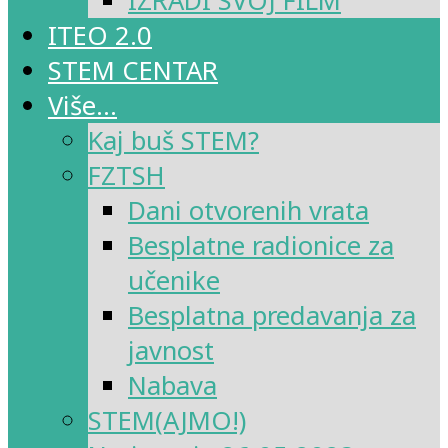
IZRADI SVOJ FILM
ITEO 2.0
STEM CENTAR
Više…
Kaj buš STEM?
FZTSH
Dani otvorenih vrata
Besplatne radionice za
učenike
Besplatna predavanja za
javnost
Nabava
STEM(AJMO!)