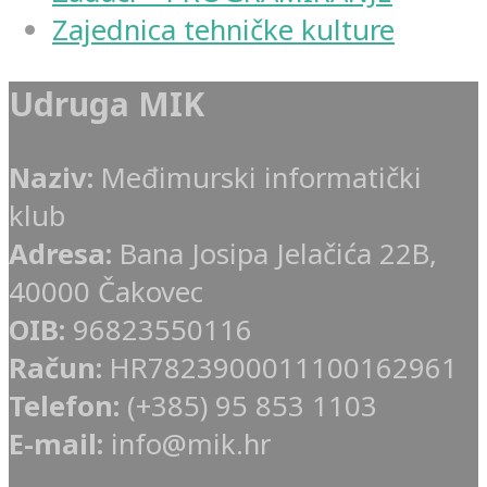
Zajednica tehničke kulture
Udruga MIK
Naziv:
Međimurski informatički
klub
Adresa:
Bana Josipa Jelačića 22B,
40000 Čakovec
OIB:
96823550116
Račun:
HR7823900011100162961
Telefon:
(+385) 95 853 1103
E-mail:
info@mik.hr