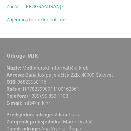
Zadaci – PROGRAMIRANJE
Zajednica tehničke kulture
Udruga MIK
Naziv:
Međimurski informatički klub
Adresa:
Bana Josipa Jelačića 22B, 40000 Čakovec
OIB:
96823550116
Račun:
HR7823900011100162961
Telefon:
(+385) 95 853 1103
E-mail:
info@mik.hr
Predsjednik udruge:
Viktor Lazar
Zamjenik predsjednika:
Marin Drabić
Tajnik udruge:
Ana Vrankić Žagar