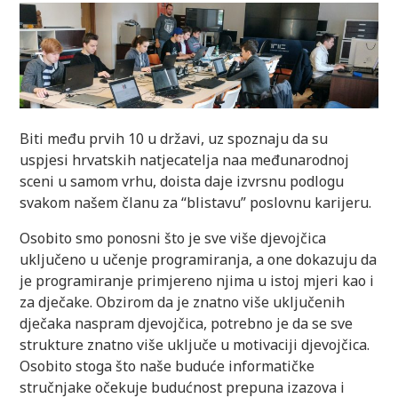
Biti među prvih 10 u državi, uz spoznaju da su
uspjesi hrvatskih natjecatelja naa međunarodnoj
sceni u samom vrhu, doista daje izvrsnu podlogu
svakom našem članu za “blistavu” poslovnu karijeru.
Osobito smo ponosni što je sve više djevojčica
uključeno u učenje programiranja, a one dokazuju da
je programiranje primjereno njima u istoj mjeri kao i
za dječake. Obzirom da je znatno više uključenih
dječaka naspram djevojčica, potrebno je da se sve
strukture znatno više uključe u motivaciji djevojčica.
Osobito stoga što naše buduće informatičke
stručnjake očekuje budućnost prepuna izazova i