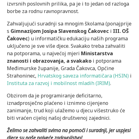
izvrsnih poslovnih prilika, pa je i to jedan od razloga
borbe za rodnu ravnopravnost.
Zahvaljujući suradnji sa mnogim školama (ponajprije
s
Gimnazijom Josipa Slavenskog Čakovec
i
III. OŠ
Čakovec
) u informatičku edukaciju naših programa
uključeno je sve više djece. Svakako treba zahvaliti
na potporama, u najvećoj mjeri
Ministarstva
znanosti i obrazovanja, a svakako
i potporama
Međimurske županije, Grada Čakovca, Općine
Strahoninec,
Hrvatskog saveza informatičara (HSIN)
i
Instituta za razvoj i mobilnost mladih (IRIM)
.
Obzirom da je programiranje deficitarno,
iznadprosječno plaćeno i iznimno cijenjeno
zanimanje, trud koji ulažemo u djecu višestruko će
biti vraćen cijeloj našoj društvenoj zajednici.
Želimo se zahvaliti svima na pomoći i suradnji, jer uspjesi
djece su naše najveće zadovoljstvo!