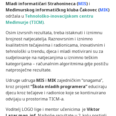
Mladi informatičari Strahonineca (
MIS
)
i
Međimurskog informatičkog kluba Čakovec (
MIK
)
održala u
Tehnološko-inovacijskom centru
Međimurje (TICM)
.
Osim izvrsnih rezultata, treba istaknuti i iznimnu
brojnost natjecatelja. Raznovrsnim i iznimno
kvalitetnim tečajevima i radionicama, inovativnim i
tehnološki u trendu, djeca i mladi motivirani su za
sudjelovanje na natjecanjima u iznimno teškim
kategorijama – računalnim algoritmima gdje postižu
natprosječne rezultate.
Udruge udruga
MIS
i
MIK
zajedničkim “snagama”,
kroz projekt
“Škola mladih programera”
educiraju
djecu kroz tečajeve i radionice koje se kontinuirano
odvijaju u prostorima TICM-a.
Voditelj LOGO lige i mentor učenicima
je
Viktor
Lazar mag. inf.
Najbolje rezultate u 2. kolu postigli